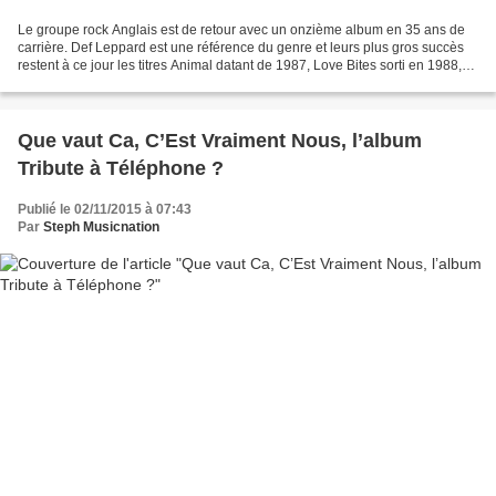
Le groupe rock Anglais est de retour avec un onzième album en 35 ans de
carrière. Def Leppard est une référence du genre et leurs plus gros succès
restent à ce jour les titres Animal datant de 1987, Love Bites sorti en 1988,
l’excellent Let’s Get Rocked...
Que vaut Ca, C’Est Vraiment Nous, l’album
Tribute à Téléphone ?
Publié le 02/11/2015 à 07:43
Par
Steph Musicnation