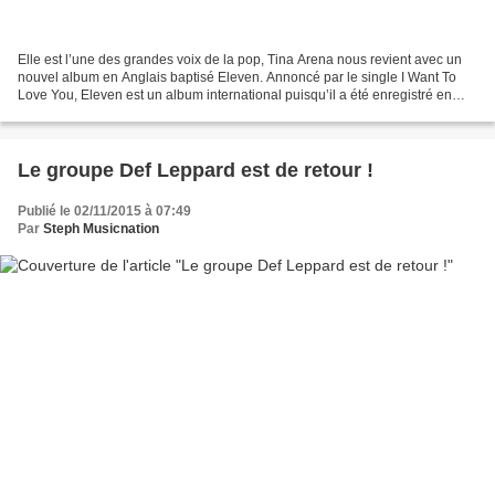
Elle est l’une des grandes voix de la pop, Tina Arena nous revient avec un
nouvel album en Anglais baptisé Eleven. Annoncé par le single I Want To
Love You, Eleven est un album international puisqu’il a été enregistré en
Australie, en Angleterre, en Suède...
Le groupe Def Leppard est de retour !
Publié le 02/11/2015 à 07:49
Par
Steph Musicnation