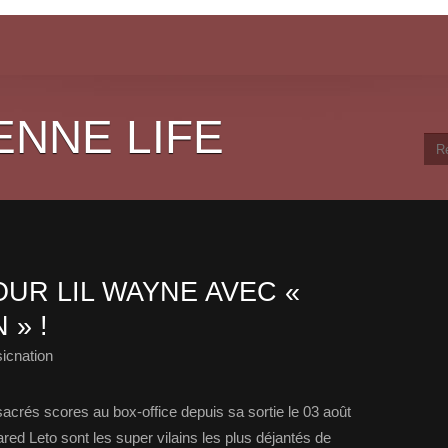
ENNE LIFE
UR LIL WAYNE AVEC «
 » !
icnation
sacrés scores au box-office depuis sa sortie le 03 août
ared Leto sont les super vilains les plus déjantés de