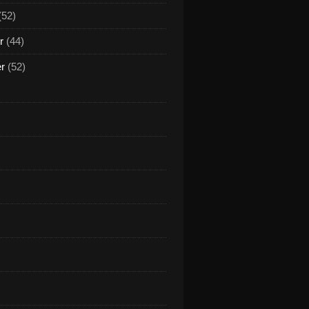
(52)
r
(44)
er
(52)