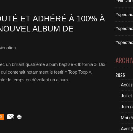
#Hit Dan
#spectac
UTÉ ET ADHÉRÉ À 100% À
E NOUVEL ALBUM DE
#spectac
#spectac
icnation
ARCHI
 un brillant quatrième album baptisé « Ibifornia ». Dix
 qui contenait notamment le festif « Toop Toop »,
2026
ter le temps en dévoilant un album...
Août
(
Juillet
Juin
(
0
Mai
(5
Avril
(