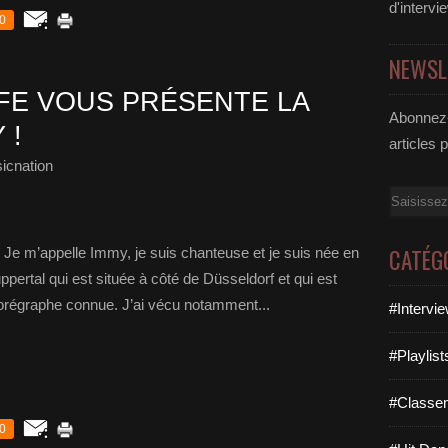
d'intervi
0
NEWSL
IFE VOUS PRÉSENTE LA
Abonnez-
 !
articles 
icnation
Email
CATÉG
? Je m’appelle Immy, je suis chanteuse et je suis née en
ppertal qui est située à côté de Düsseldorf et qui est
orégraphe connue. J’ai vécu notamment...
#Intervi
#Playlis
#Classe
0