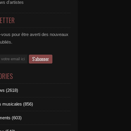
ews d'artistes
ETTER
vous pour être averti des nouveaux
publiés.
ORIES
ews (2618)
ts musicales (856)
ments (603)