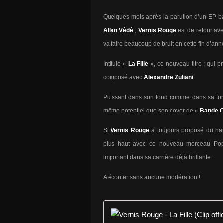
Quelques mois après la parution d’un EP b
Allan Védé
;
Vernis Rouge
est de retour av
va faire beaucoup de bruit en cette fin d’an
Intitulé «
La Fille
», ce nouveau titre ; qui p
composé avec
Alexandre Zuliani
.
Puissant dans son fond comme dans sa for
même potentiel que son cover de «
Bande O
Si
Vernis Rouge
a toujours proposé du hau
plus haut avec ce nouveau morceau Pop-
important dans sa carrière déjà brillante.
A écouter sans aucune modération !