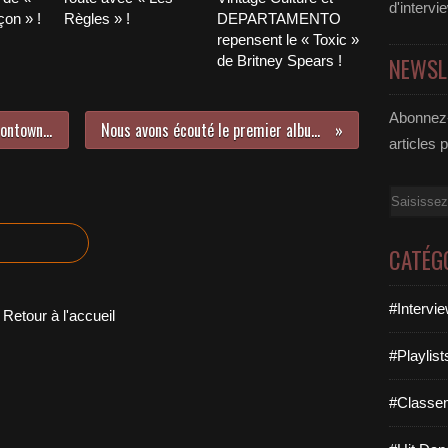
d'intervi
on » !
Règles » !
DEPARTAMENTO
repensent le « Toxic »
de Britney Spears !
NEWSL
Abonnez-
Ne manquez pas l’excellent « Londontown » de Sam Quealy !
Nous avons écouté le premier album de Julien Lieb !
articles 
Email
CATÉG
#Intervi
Retour à l'accueil
#Playlis
#Classe