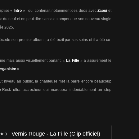
aptisé «
Intro
» ; qui contenait notamment des duos avec
Zaoui
et
ec du neuf et on peut dire sans se tromper que son nouveau single
née 2025.
récède son premier album ; a été écrit par ses soins et il a été co-
me mais aussi visuellement parlant, «
La Fille
» a assurément le
rganisée
».
t niveau au public, la chanteuse met la barre encore beaucoup
Rock ultra accrocheur qui marquera indéniablement un step
Vernis Rouge - La Fille (Clip officiel)