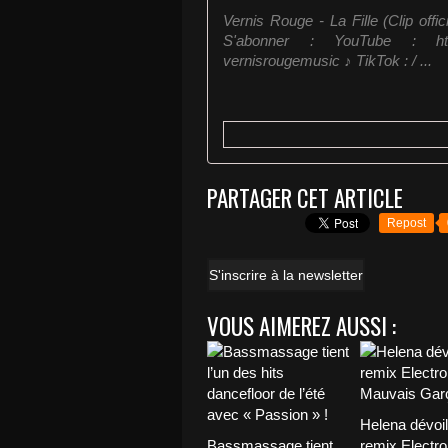
Vernis Rouge - La Fille (Clip offic
S'abonner : YouTube : https
vernisrougemusic ♪ TikTok : / ...
PARTAGER CET ARTICLE
Repost
S'inscrire à la newsletter
VOUS AIMEREZ AUSSI :
Helena dévoi
Bassmassage tient
remix Electro