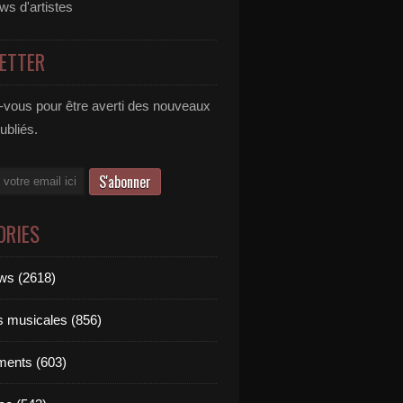
ews d'artistes
ETTER
vous pour être averti des nouveaux
publiés.
ORIES
ews (2618)
ts musicales (856)
ments (603)