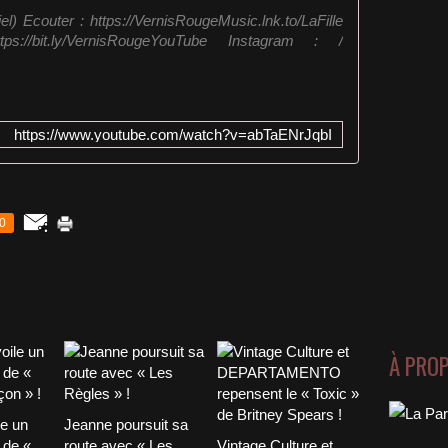
iel) Ecouter : https://VernisRougeMusic.lnk.to/LaFille
://bit.ly/VernisRougeYouTube Instagram : /
https://www.youtube.com/watch?v=abTaENrJqbI
0
À PRO
le un
Jeanne poursuit sa
 de «
route avec « Les
Vintage Culture et