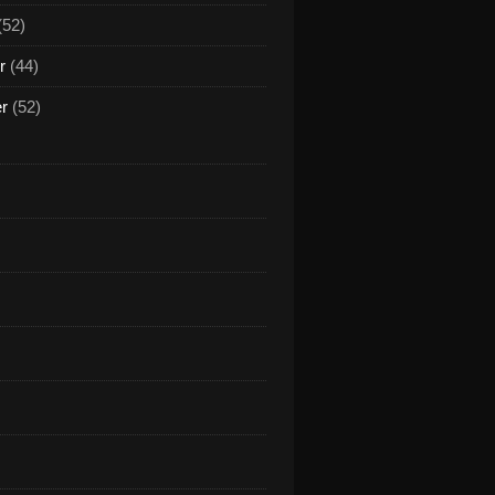
(52)
r
(44)
er
(52)