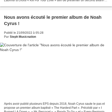
Labrinth a choisi « Kill For Your Love » afin de présenter un second avant-
goût d'« Ends & Begins »....
Nous avons écouté le premier album de Noah
Cyrus !
Publié le 21/09/2022 à 05:28
Par
Steph Musicnation
Après avoir publié plusieurs EPS depuis 2018, Noah Cyrus saute le pas et
propose un premier album baptisé « The Hardest Part ». Précédé par « I
Burned LA Down », « Mr. Percocet », « Ready To Go » et « Every Beginning