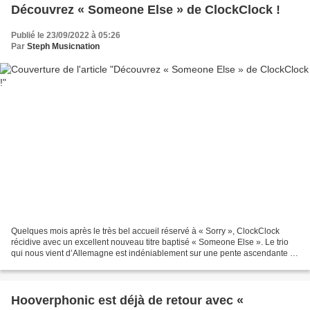
Découvrez « Someone Else » de ClockClock !
Publié le 23/09/2022 à 05:26
Par
Steph Musicnation
Quelques mois après le très bel accueil réservé à « Sorry », ClockClock
récidive avec un excellent nouveau titre baptisé « Someone Else ». Le trio
qui nous vient d’Allemagne est indéniablement sur une pente ascendante et
leur musique accrocheuse a vraiment...
Hooverphonic est déjà de retour avec «