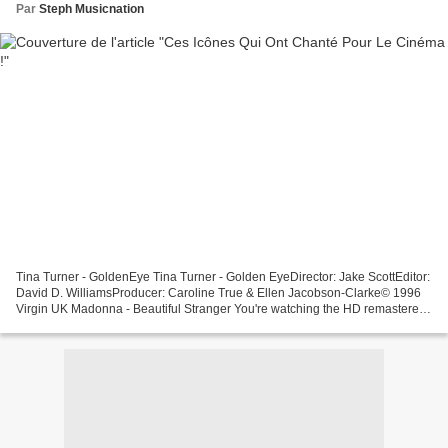
Par
Steph Musicnation
Tina Turner - GoldenEye Tina Turner - Golden EyeDirector: Jake ScottEditor:
David D. WilliamsProducer: Caroline True & Ellen Jacobson-Clarke© 1996
Virgin UK Madonna - Beautiful Stranger You're watching the HD remastered
music video for Madonna's "Beautiful...