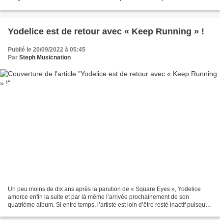
chanteur-auteur-compositeur a...
Yodelice est de retour avec « Keep Running » !
Publié le 20/09/2022 à 05:45
Par
Steph Musicnation
Un peu moins de dix ans après la parution de « Square Eyes », Yodelice
amorce enfin la suite et par là même l’arrivée prochainement de son
quatrième album. Si entre temps, l’artiste est loin d’être resté inactif puisqu’il
a composé, réalisé et produit...