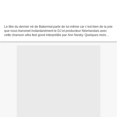
Le titre du dernier né de Bakermat parle de lui-même car c’est bien de la joie
que nous transmet instantanément le DJ et producteur Néerlandais avec
cette chanson ultra feel good interprétée par Ann Nesby. Quelques mois
après avoir mis le feu au dancefloor...