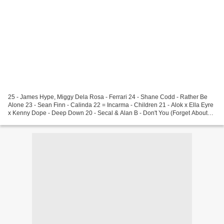
25 - James Hype, Miggy Dela Rosa - Ferrari 24 - Shane Codd - Rather Be
Alone 23 - Sean Finn - Calinda 22 = Incarma - Children 21 - Alok x Ella Eyre
x Kenny Dope - Deep Down 20 - Secal & Alan B - Don't You (Forget About
Me) 19 - LF System - Afraid...