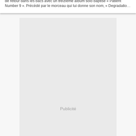
de retour dans les bacs avec un treizième album solo baptisé « Patient
Number 9 ». Précédé par le morceau qui lui donne son nom, « Degradation
Rules » et « Nothing Feels Right »,...
Publicité