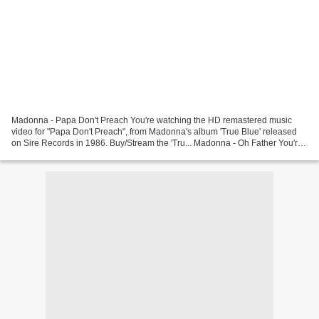
Madonna - Papa Don't Preach You're watching the HD remastered music
video for "Papa Don't Preach", from Madonna's album 'True Blue' released
on Sire Records in 1986. Buy/Stream the 'Tru... Madonna - Oh Father You're
watching the official music video for...