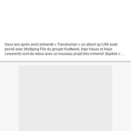
Deux ans après avoir présenté « Transhuman » un album qu’U96 avait
pensé avec Wolfgang Flür du groupe Kraftwerk, Ingo Hauss et Hayo
Lewerentz sont de retour avec un nouveau projet très immersif. Baptisé « 20
000 Meilen Unter Dem Meer », le nouvel opus...