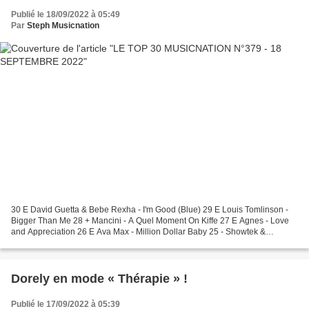
Publié le 18/09/2022 à 05:49
Par
Steph Musicnation
30 E David Guetta & Bebe Rexha - I'm Good (Blue) 29 E Louis Tomlinson -
Bigger Than Me 28 + Mancini - A Quel Moment On Kiffe 27 E Agnes - Love
and Appreciation 26 E Ava Max - Million Dollar Baby 25 - Showtek &
Silverland - Free 24 - Mylène Farmer...
Dorely en mode « Thérapie » !
Publié le 17/09/2022 à 05:39