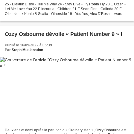
25 - Elektrik Disko - Tell Me Why 24 - Stev Dive - Fly Robin Fly 23 E Otash -
Let Me Love You 22 E Incarma - Children 21 E Sean Finn - Calinda 20 E
Otherside x Kenlo & Scaffa - Otherside 19 - Yes Yes, Alex D'Rosso, Iwaro -
Pepas 18 - Alex Gaudino...
Ozzy Osbourne dévoile « Patient Number 9 » !
Publié le 16/09/2022 à 05:39
Par
Steph Musicnation
Deux ans et demi après la parution d’« Ordinary Man », Ozzy Osbourne est