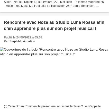
Skies - Nel Blu Dipinto Di Blu (Volare) 27 - MoHican - L'Homme Moderne 26
- Muse - You Make Me Feel Like It's Halloween 25 + Louis Tomlinson -
Bigger Than Me 24 = Mylène...
Rencontre avec Hoze au Studio Luna Rossa afin
d’en apprendre plus sur son projet musical !
Publié le 24/09/2022 à 05:58
Par
Steph Musicnation
(c) Yann Orhan Comment te présenterais-tu à nos lecteurs ? Je m’appelle