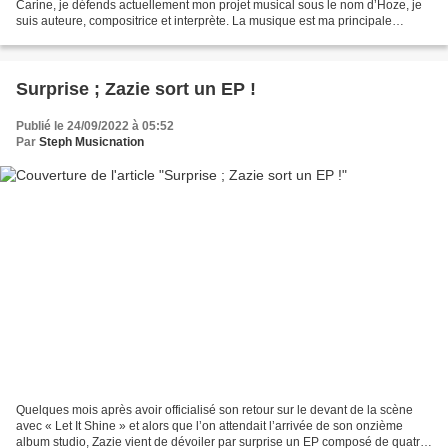
Carine, je défends actuellement mon projet musical sous le nom d’Hoze, je
suis auteure, compositrice et interprète. La musique est ma principale
activité depuis de nombreuses années....
Surprise ; Zazie sort un EP !
Publié le 24/09/2022 à 05:52
Par
Steph Musicnation
Quelques mois après avoir officialisé son retour sur le devant de la scène
avec « Let It Shine » et alors que l’on attendait l’arrivée de son onzième
album studio, Zazie vient de dévoiler par surprise un EP composé de quatre