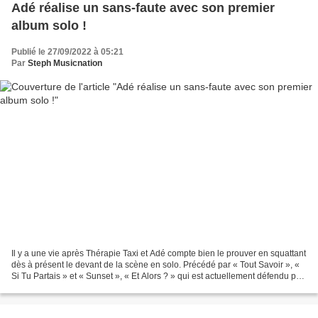
Adé réalise un sans-faute avec son premier
album solo !
Publié le 27/09/2022 à 05:21
Par
Steph Musicnation
Il y a une vie après Thérapie Taxi et Adé compte bien le prouver en squattant
dès à présent le devant de la scène en solo. Précédé par « Tout Savoir », «
Si Tu Partais » et « Sunset », « Et Alors ? » qui est actuellement défendu par
« Q » vient de sortir...