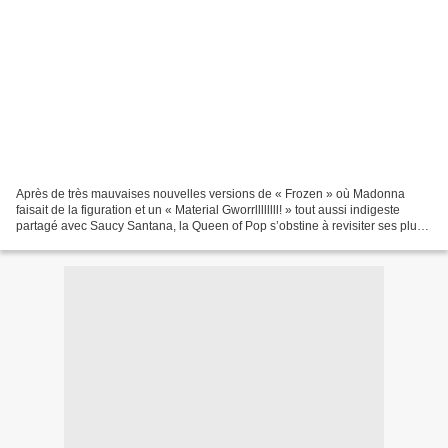
Après de très mauvaises nouvelles versions de « Frozen » où Madonna
faisait de la figuration et un « Material Gworrllllllll! » tout aussi indigeste
partagé avec Saucy Santana, la Queen of Pop s’obstine à revisiter ses plus
gros tubes avec la jeune génération...