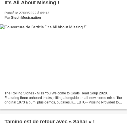
It's All About Missing !
Publié le 27/09/2022 à 05:12
Par
Steph Musicnation
The Rolling Stones - Miss You Welcome to Goats Head Soup 2020.
Featuring three unheard tracks, sitting alongside an all-new stereo mix of the
original 1973 album, plus demos, outtakes, li... EBTG - Missing Provided to
YouTube by Awal Digital LtdMissing...
Tamino est de retour avec « Sahar » !