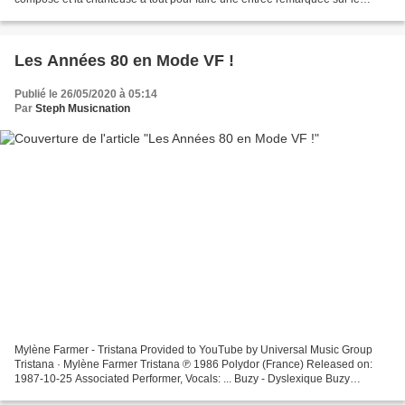
devant de la scène musicale...
Les Années 80 en Mode VF !
Publié le 26/05/2020 à 05:14
Par
Steph Musicnation
Mylène Farmer - Tristana Provided to YouTube by Universal Music Group
Tristana · Mylène Farmer Tristana ℗ 1986 Polydor (France) Released on:
1987-10-25 Associated Performer, Vocals: ... Buzy - Dyslexique Buzy
Dyslexique, un charmant tube des années 80,...