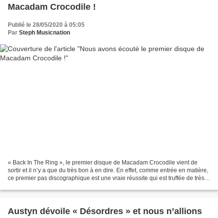
Macadam Crocodile !
Publié le 28/05/2020 à 05:05
Par
Steph Musicnation
« Back In The Ring », le premier disque de Macadam Crocodile vient de
sortir et il n’y a que du très bon à en dire. En effet, comme entrée en matière,
ce premier pas discographique est une vraie réussite qui est truffée de très
bonnes idées. Tout d’abord,...
Austyn dévoile « Désordres » et nous n’allions