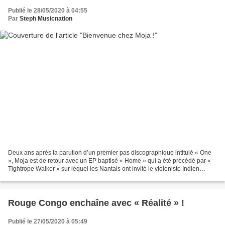
Publié le 28/05/2020 à 04:55
Par
Steph Musicnation
Deux ans après la parution d’un premier pas discographique intitulé « One
», Moja est de retour avec un EP baptisé « Home » qui a été précédé par «
Tightrope Walker » sur lequel les Nantais ont invité le violoniste Indien
Sukhdev Prasad Mishra. Si le...
Rouge Congo enchaîne avec « Réalité » !
Publié le 27/05/2020 à 05:49