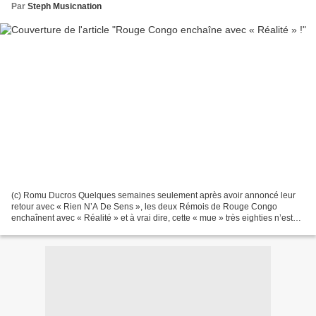
Par
Steph Musicnation
(c) Romu Ducros Quelques semaines seulement après avoir annoncé leur
retour avec « Rien N’A De Sens », les deux Rémois de Rouge Congo
enchaînent avec « Réalité » et à vrai dire, cette « mue » très eighties n’est
vraiment pas pour nous déplaire. En effet,...