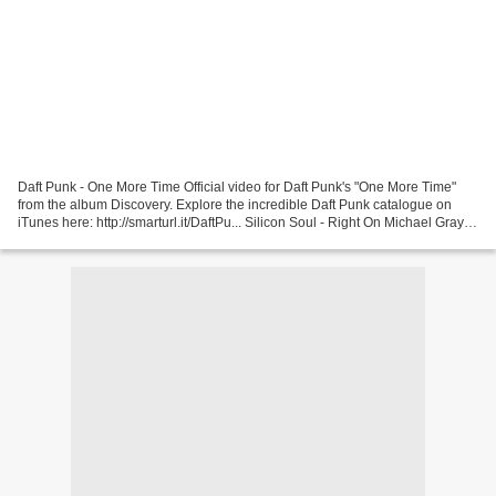
Daft Punk - One More Time Official video for Daft Punk's "One More Time"
from the album Discovery. Explore the incredible Daft Punk catalogue on
iTunes here: http://smarturl.it/DaftPu... Silicon Soul - Right On Michael Gray -
The Weekend Download or...