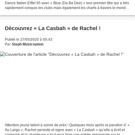
Dance Italien Eiffel 65 avec « Blue (Da Ba Dee) » leur premier titre qui a très
rapidement conquis les clubs mais également les charts à travers le monde.
Souvent repris ou tout simplement...
Découvrez « La Casbah » de Rachel !
Publié le 27/05/2020 à 05:43
Par
Steph Musicnation
Attention jeune talent à suivre de près ! Quelques mois après la parution d’ «
Au Large », Rachel persiste et signe avec « La Casbah » qu’elle a écrit et
composé et la chanteuse a tout pour faire une entrée remarquée sur le