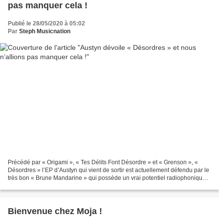
pas manquer cela !
Publié le 28/05/2020 à 05:02
Par
Steph Musicnation
Précédé par « Origami », « Tes Délits Font Désordre » et « Grenson », «
Désordres » l’EP d’Austyn qui vient de sortir est actuellement défendu par le
très bon « Brune Mandarine » qui possède un vrai potentiel radiophonique.
La seule chose qui pourrait...
Bienvenue chez Moja !