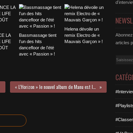
d'intervi
NEWSL
Helena dévoile un
Abonnez-
CE LA
Bassmassage tient
remix Electro de «
 LIFE
l’un des hits
Mauvais Garçon » !
articles 
AOÛT
dancefloor de l’été
avec « Passion » !
Email
CATÉG
« L’Horizon » le nouvel album de Manu est la claque Rock FR de cette fin d’année !
#Intervi
#Playlis
#Classe