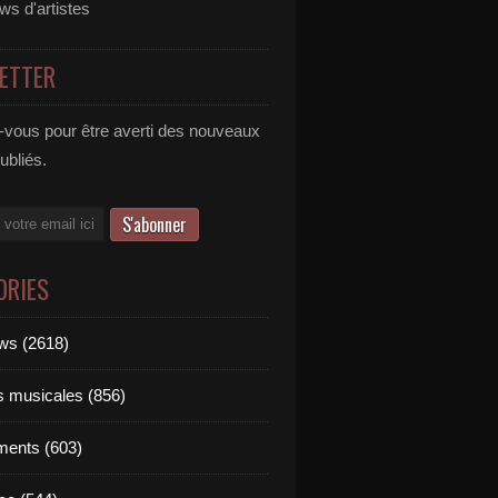
ews d'artistes
ETTER
vous pour être averti des nouveaux
publiés.
ORIES
ews (2618)
ts musicales (856)
ments (603)