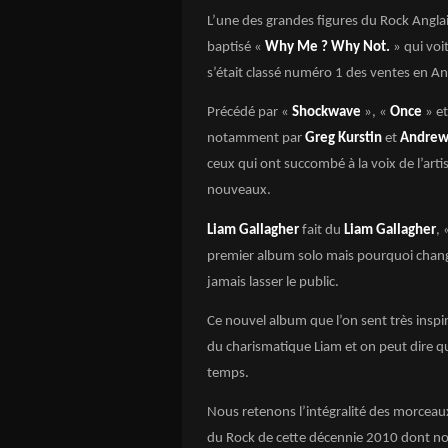
L’une des grandes figures du Rock Angla
baptisé «
Why Me ? Why Not.
» qui voi
s’était classé numéro 1 des ventes en Ang
Précédé par «
Shockwave
», «
Once
» e
notamment par
Greg Kurstin
et
Andrew
ceux qui ont succombé à la voix de l’arti
nouveaux.
Liam Gallagher
fait du
Liam Gallagher
, 
premier album solo mais pourquoi change
jamais lasser le public.
Ce nouvel album que l’on sent très inspi
du charismatique Liam et on peut dire qu
temps.
Nous retenons l’intégralité des morceaux
du Rock de cette décennie 2010 dont no