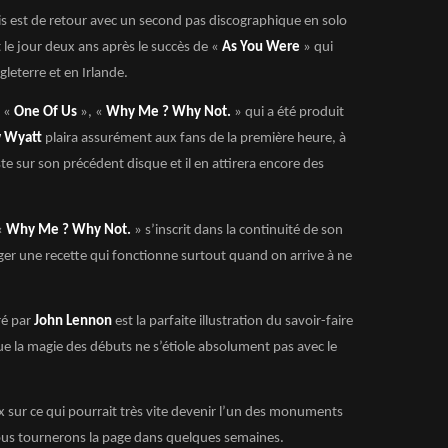
is est de retour avec un second pas discographique en solo
t le jour deux ans après le succès de «
As You Were
» qui
leterre et en Irlande.
t «
One Of Us
», «
Why Me ? Why Not.
» qui a été produit
 Wyatt
plaira assurément aux fans de la première heure, à
ste sur son précédent disque et il en attirera encore des
«
Why Me ? Why Not.
» s’inscrit dans la continuité de son
r une recette qui fonctionne surtout quand on arrive à ne
ré par
John Lennon
est la parfaite illustration du savoir-faire
e la magie des débuts ne s’étiole absolument pas avec le
 sur ce qui pourrait très vite devenir l’un des monuments
us tournerons la page dans quelques semaines.