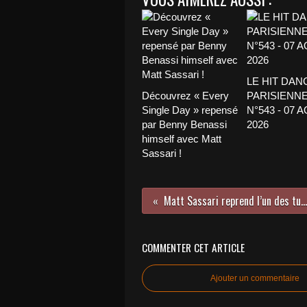
LE HIT DAN
Découvrez « Every
PARISIENNE
Single Day » repensé
N°543 - 07 
par Benny Benassi
2026
himself avec Matt
Sassari !
Matt Sassari reprend l’un des tubes de Madonna et ça le fait !
COMMENTER CET ARTICLE
Ajouter un commentaire