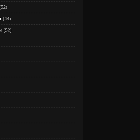
(52)
r
(44)
er
(52)