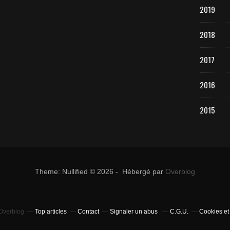
2019
2018
2017
2016
2015
Theme: Nullified © 2026 - Hébergé par
Overblog
 Overblog
Top articles
Contact
Signaler un abus
C.G.U.
Cookies et