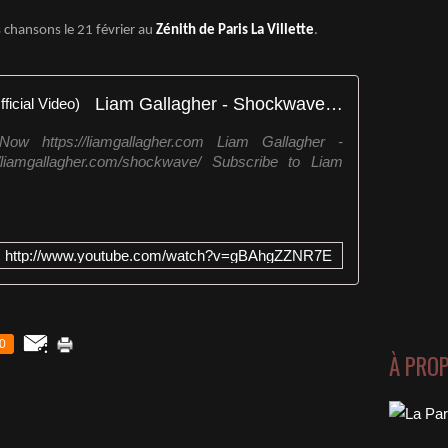
 chansons le 21 février au
Zénith de Paris La Villette
.
Liam Gallagher - Shockwave (Official Video)
ttps://liamgallagher.com Liam Gallagher -
liamgallagher.com/shockwave/ Subscribe to Liam
http://www.youtube.com/watch?v=gBAhgZZNR7E
0
À PRO