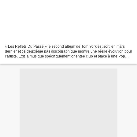
« Les Reflets Du Passé » le second album de Tom York est sorti en mars
dernier et ce deuxième pas discographique montre une réelle évolution pour
l’artiste. Exit la musique spécifiquement orientée club et place à une Pop
Rock ouverte qui a de quoi séduire...