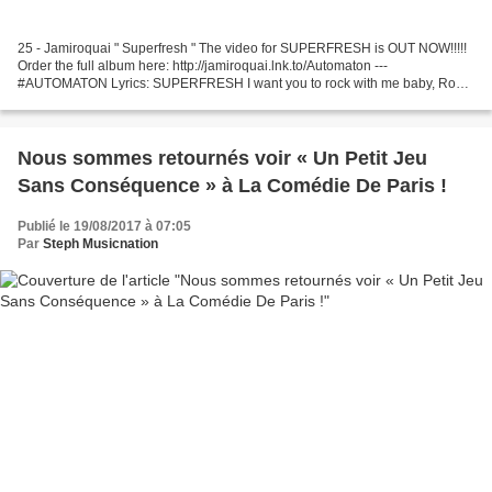
25 - Jamiroquai " Superfresh " The video for SUPERFRESH is OUT NOW!!!!!
Order the full album here: http://jamiroquai.lnk.to/Automaton ---
#AUTOMATON Lyrics: SUPERFRESH I want you to rock with me baby, Rock
me baby all night long 24 - Scotty " The Black...
Nous sommes retournés voir « Un Petit Jeu
Sans Conséquence » à La Comédie De Paris !
Publié le 19/08/2017 à 07:05
Par
Steph Musicnation