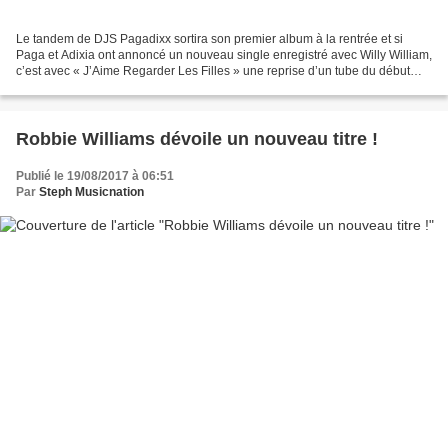
Le tandem de DJS Pagadixx sortira son premier album à la rentrée et si
Paga et Adixia ont annoncé un nouveau single enregistré avec Willy William,
c’est avec « J’Aime Regarder Les Filles » une reprise d’un tube du début
des années 80 que le duo fait patienter...
Robbie Williams dévoile un nouveau titre !
Publié le 19/08/2017 à 06:51
Par
Steph Musicnation