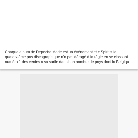
Chaque album de Depeche Mode est un événement et « Spirit » le
quatorzième pas discographique n’a pas dérogé à la règle en se classant
numéro 1 des ventes à sa sortie dans bon nombre de pays dont la Belgique,
l’Allemagne, la France et la Suisse. Alors...