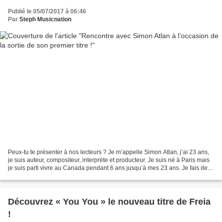
Publié le 05/07/2017 à 06:46
Par
Steph Musicnation
Peux-tu te présenter à nos lecteurs ? Je m’appelle Simon Atlan, j’ai 23 ans,
je suis auteur, compositeur, interprète et producteur. Je suis né à Paris mais
je suis parti vivre au Canada pendant 6 ans jusqu’à mes 23 ans. Je fais de la
musique depuis l’âge...
Découvrez « You You » le nouveau titre de Freia
!