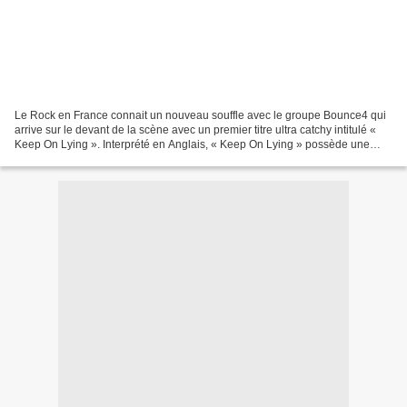
Le Rock en France connait un nouveau souffle avec le groupe Bounce4 qui
arrive sur le devant de la scène avec un premier titre ultra catchy intitulé «
Keep On Lying ». Interprété en Anglais, « Keep On Lying » possède une
sacrée énergie et le potentiel...