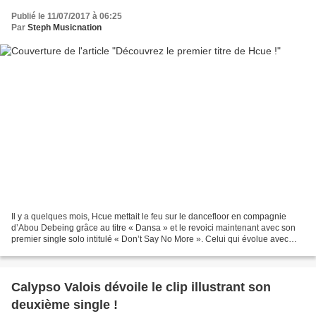
Publié le 11/07/2017 à 06:25
Par
Steph Musicnation
Il y a quelques mois, Hcue mettait le feu sur le dancefloor en compagnie
d’Abou Debeing grâce au titre « Dansa » et le revoici maintenant avec son
premier single solo intitulé « Don’t Say No More ». Celui qui évolue avec
brio dans le milieu Hip Hop depuis...
Calypso Valois dévoile le clip illustrant son
deuxième single !