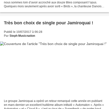
nous sommes loin d’avoir accroché aux douze titres composant l’opus.
Quelques mois seulement après avoir sorti « Birds », la chanteuse Danoise
enchaîne avec un deuxième pas discographique...
Très bon choix de single pour Jamiroquai !
Publié le 10/07/2017 à 06:28
Par
Steph Musicnation
Le groupe Jamiroquai a opéré un retour remarqué cette année en publiant
en mars dernier un excellent huitième album intitulé « Automaton ». Après «
Automaton » et « Cloud 9 », c’est au tour de « Superfresh » de porter haut et