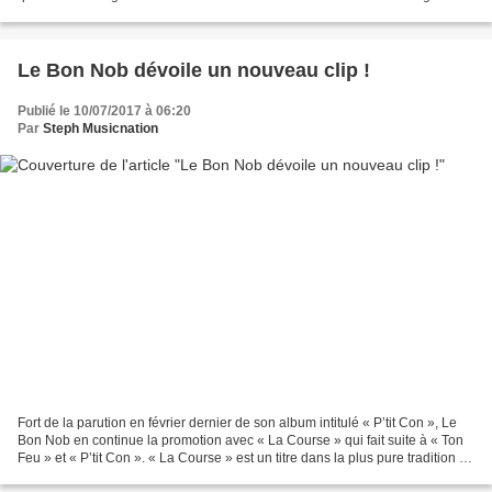
car elle fait tout aussi bien...
Le Bon Nob dévoile un nouveau clip !
Publié le 10/07/2017 à 06:20
Par
Steph Musicnation
Fort de la parution en février dernier de son album intitulé « P’tit Con », Le
Bon Nob en continue la promotion avec « La Course » qui fait suite à « Ton
Feu » et « P’tit Con ». « La Course » est un titre dans la plus pure tradition du
genre et le débit...