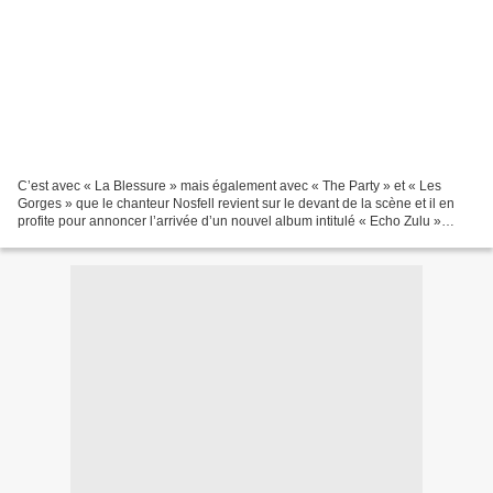
C’est avec « La Blessure » mais également avec « The Party » et « Les
Gorges » que le chanteur Nosfell revient sur le devant de la scène et il en
profite pour annoncer l’arrivée d’un nouvel album intitulé « Echo Zulu »
prévu le 13 octobre. Trois nouveaux...