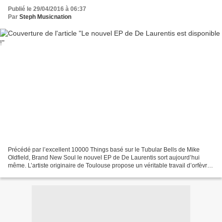
Publié le 29/04/2016 à 06:37
Par
Steph Musicnation
Précédé par l’excellent 10000 Things basé sur le Tubular Bells de Mike
Oldfield, Brand New Soul le nouvel EP de De Laurentis sort aujourd’hui
même. L’artiste originaire de Toulouse propose un véritable travail d’orfèvre
tout au long de ces cinq nouveaux...