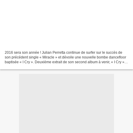
2016 sera son année ! Julian Perretta continue de surfer sur le succès de
son précédent single « Miracle » et dévoile une nouvelle bombe dancefloor
baptisée « I Cry ». Deuxième extrait de son second album à venir, « I Cry »
devrait marcher dans les pas...