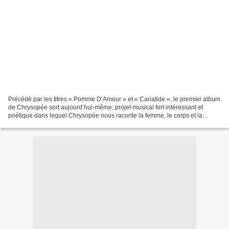
Précédé par les titres « Pomme D’Amour » et « Cariatide », le premier album
de Chrysopée sort aujourd’hui-même; projet musical fort intéressant et
poétique dans lequel Chrysopée nous raconte la femme, le corps et la
reconstruction. L’artiste écrit et...