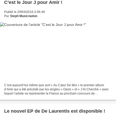
C’est le Jour J pour Amir !
Publié le 29/04/2016 à 06:40
Par
Steph Musicnation
C’est aujourd’hui même que sort « Au Cœur De Moi » le premier album
d’Amir qui a été précédé par les singles « Oasis » et « J’Ai Cherché » avec
lequel l’artiste va représenter la France au prochain concours de
L’Eurovision. Le chanteur révélé dans l’émission...
Le nouvel EP de De Laurentis est disponible !