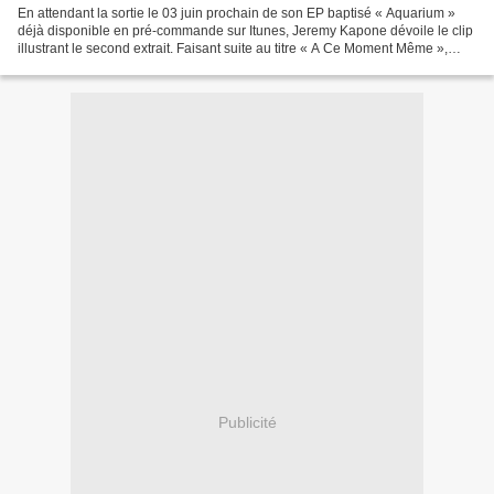
En attendant la sortie le 03 juin prochain de son EP baptisé « Aquarium »
déjà disponible en pré-commande sur Itunes, Jeremy Kapone dévoile le clip
illustrant le second extrait. Faisant suite au titre « A Ce Moment Même »,
c’est « Ton Cœur, Ton Âme et...
Publicité