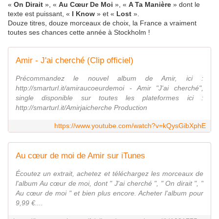
«
On Dirait
», «
Au Cœur De Moi
», «
A Ta Manière
» dont le
texte est puissant, «
I Know
» et «
Lost
».
Douze titres, douze morceaux de choix, la France a vraiment
toutes ses chances cette année à Stockholm !
Amir - J'ai cherché (Clip officiel)
Précommandez le nouvel album de Amir, ici :
http://smarturl.it/amiraucoeurdemoi - Amir "J'ai cherché",
single disponible sur toutes les plateformes ici :
http://smarturl.it/Amirjaicherche Production
https://www.youtube.com/watch?v=kQysGibXphE
Au cœur de moi de Amir sur iTunes
Écoutez un extrait, achetez et téléchargez les morceaux de
l'album Au cœur de moi, dont " J'ai cherché ", " On dirait ", "
Au cœur de moi " et bien plus encore. Acheter l'album pour
9,99 €....