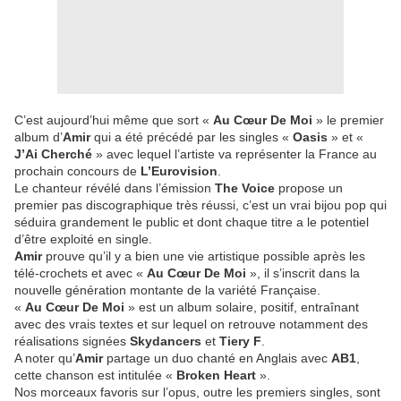
C’est aujourd’hui même que sort «
Au Cœur De Moi
» le premier
album d’
Amir
qui a été précédé par les singles «
Oasis
» et «
J’Ai Cherché
» avec lequel l’artiste va représenter la France au
prochain concours de
L’Eurovision
.
Le chanteur révélé dans l’émission
The Voice
propose un
premier pas discographique très réussi, c’est un vrai bijou pop qui
séduira grandement le public et dont chaque titre a le potentiel
d’être exploité en single.
Amir
prouve qu’il y a bien une vie artistique possible après les
télé-crochets et avec «
Au Cœur De Moi
», il s’inscrit dans la
nouvelle génération montante de la variété Française.
«
Au Cœur De Moi
» est un album solaire, positif, entraînant
avec des vrais textes et sur lequel on retrouve notamment des
réalisations signées
Skydancers
et
Tiery F
.
A noter qu’
Amir
partage un duo chanté en Anglais avec
AB1
,
cette chanson est intitulée «
Broken Heart
».
Nos morceaux favoris sur l’opus, outre les premiers singles, sont