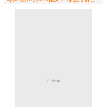
https://itunes.apple.com/fr/album/au-c-ur-de-moi/id1091775137
Publicité