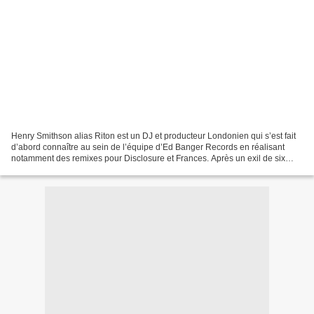
Henry Smithson alias Riton est un DJ et producteur Londonien qui s’est fait
d’abord connaître au sein de l’équipe d’Ed Banger Records en réalisant
notamment des remixes pour Disclosure et Frances. Après un exil de six
mois à New-York où il a laissé libre...