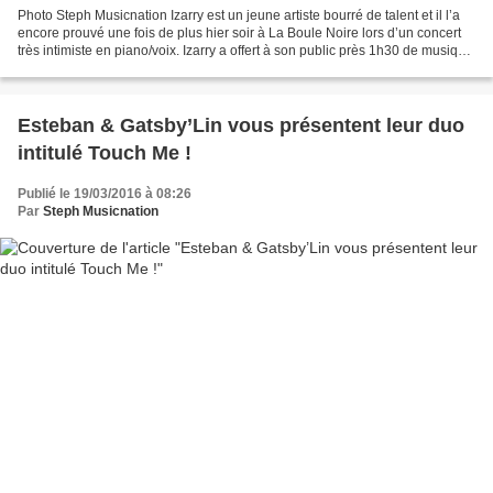
Photo Steph Musicnation Izarry est un jeune artiste bourré de talent et il l’a
encore prouvé une fois de plus hier soir à La Boule Noire lors d’un concert
très intimiste en piano/voix. Izarry a offert à son public près 1h30 de musique
et d’émotions, il...
Esteban & Gatsby’Lin vous présentent leur duo
intitulé Touch Me !
Publié le 19/03/2016 à 08:26
Par
Steph Musicnation