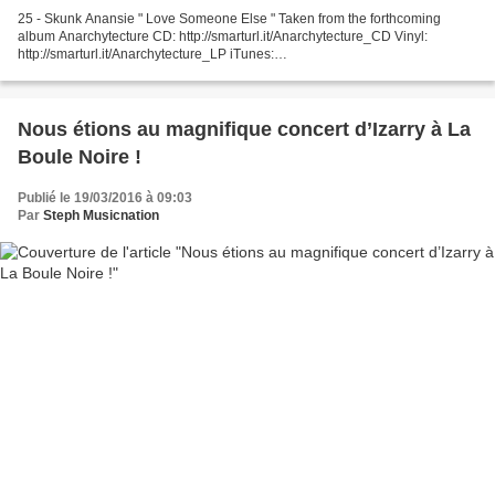
25 - Skunk Anansie " Love Someone Else " Taken from the forthcoming
album Anarchytecture CD: http://smarturl.it/Anarchytecture_CD Vinyl:
http://smarturl.it/Anarchytecture_LP iTunes:
http://smarturl.it/Anarchytecture_iT 24 - Pet Shop Boys " The Pop Kids...
Nous étions au magnifique concert d’Izarry à La
Boule Noire !
Publié le 19/03/2016 à 09:03
Par
Steph Musicnation