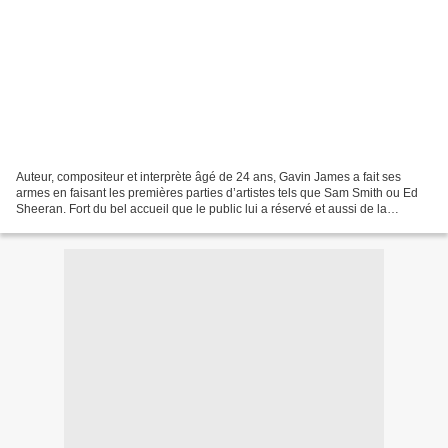
Auteur, compositeur et interprète âgé de 24 ans, Gavin James a fait ses
armes en faisant les premières parties d’artistes tels que Sam Smith ou Ed
Sheeran. Fort du bel accueil que le public lui a réservé et aussi de la
parution de trois EPS, l’artiste...