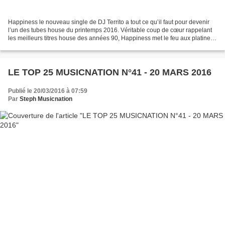
Happiness le nouveau single de DJ Territo a tout ce qu’il faut pour devenir
l’un des tubes house du printemps 2016. Véritable coup de cœur rappelant
les meilleurs titres house des années 90, Happiness met le feu aux platines.
Après avoir collaboré avec...
LE TOP 25 MUSICNATION N°41 - 20 MARS 2016
Publié le 20/03/2016 à 07:59
Par
Steph Musicnation