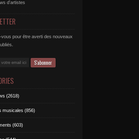
ews d'artistes
ETTER
vous pour être averti des nouveaux
publiés.
ORIES
ews (2618)
ts musicales (856)
ments (603)