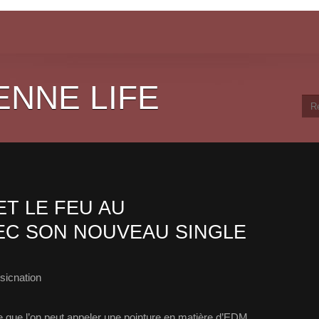
ENNE LIFE
T LE FEU AU
EC SON NOUVEAU SINGLE
sicnation
e que l’on peut appeler une pointure en matière d’EDM