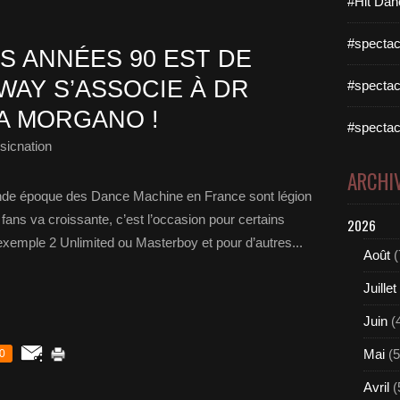
#Hit Dan
#spectac
S ANNÉES 90 EST DE
WAY S’ASSOCIE À DR
#spectac
A MORGANO !
#spectac
sicnation
ARCHI
nde époque des Dance Machine en France sont légion
fans va croissante, c’est l’occasion pour certains
2026
emple 2 Unlimited ou Masterboy et pour d’autres...
Août
(
Juillet
Juin
(
Mai
(5
0
Avril
(