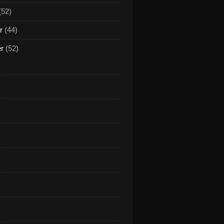
(52)
r
(44)
er
(52)