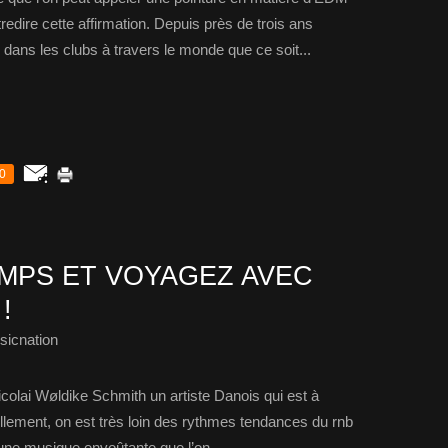
edire cette affirmation. Depuis près de trois ans
ns les clubs à travers le monde que ce soit...
0
MPS ET VOYAGEZ AVEC
!
sicnation
Nicolai Wøldike Schmith un artiste Danois qui est à
ellement, on est très loin des rythmes tendances du rnb
e une musique envoûtante que l’on...