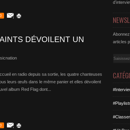
d'intervi
0
NEWSL
Abonnez-
SAINTS DÉVOILENT UN
articles 
Email
sicnation
CATÉG
 accueil en radio depuis sa sortie, les quatre chanteuses
tous leurs œufs dans le même panier et elles dévoilent
ouvel album Red Flag dont...
#Intervi
#Playlis
#Classe
0