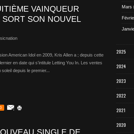
Mars
UITIÈME VAINQUEUR
L SORT SON NOUVEL
Févrie
Janvi
sicnation
2025
sion American Idol en 2009, Kris Allen a ; depuis cette
dernier en date qui s’intitule Letting You In. Les ventes
2024
soleil depuis le premier...
2023
2022
0
2021
2020
OUVEAU SINGLE DE