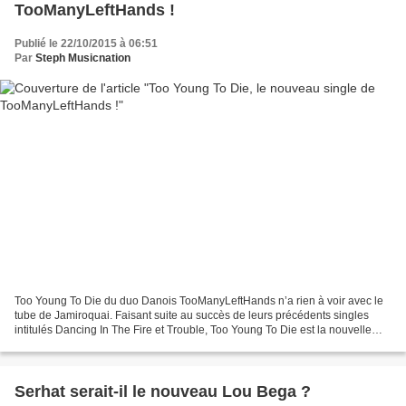
TooManyLeftHands !
Publié le 22/10/2015 à 06:51
Par
Steph Musicnation
Too Young To Die du duo Danois TooManyLeftHands n’a rien à voir avec le
tube de Jamiroquai. Faisant suite au succès de leurs précédents singles
intitulés Dancing In The Fire et Trouble, Too Young To Die est la nouvelle
sensation clubbing de Anders K et...
Serhat serait-il le nouveau Lou Bega ?