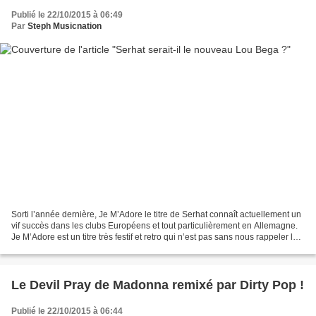
Publié le 22/10/2015 à 06:49
Par
Steph Musicnation
Sorti l’année dernière, Je M’Adore le titre de Serhat connaît actuellement un
vif succès dans les clubs Européens et tout particulièrement en Allemagne.
Je M’Adore est un titre très festif et retro qui n’est pas sans nous rappeler le
tube Mambo N°5 de...
Le Devil Pray de Madonna remixé par Dirty Pop !
Publié le 22/10/2015 à 06:44