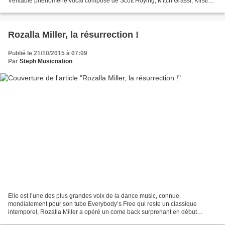
Véritable phénomène vocal composé de Scott Hoying, Mitch Grassi, Kirstin
Maldonado, Avi Kaplan et de Kevin...
Rozalla Miller, la résurrection !
Publié le 21/10/2015 à 07:09
Par
Steph Musicnation
Elle est l’une des plus grandes voix de la dance music, connue
mondialement pour son tube Everybody’s Free qui reste un classique
intemporel, Rozalla Miller a opéré un come back surprenant en début
d’année grâce au titre If You Say It Again qui s’est...