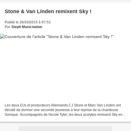
Stone & Van Linden remixent Sky !
Publié le 26/10/2015 à 07:51
Par
Steph Musicnation
Les deux DJs et producteurs Allemands CJ Stone et Marc Van Linden ont
décidé de donner une seconde jeunesse à leur reprise de la chanteuse
Sonique. Accompagnés de Nicole Tyler, les deux acolytes remixent Sky en
cet automne 2015, cinq ans après sa sortie...