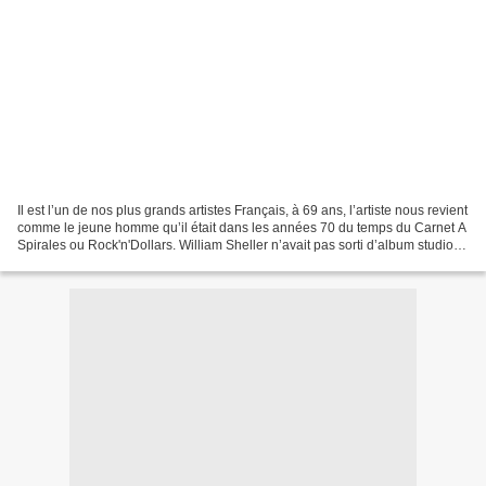
Il est l’un de nos plus grands artistes Français, à 69 ans, l’artiste nous revient
comme le jeune homme qu’il était dans les années 70 du temps du Carnet A
Spirales ou Rock'n'Dollars. William Sheller n’avait pas sorti d’album studio
depuis Avatars paru...