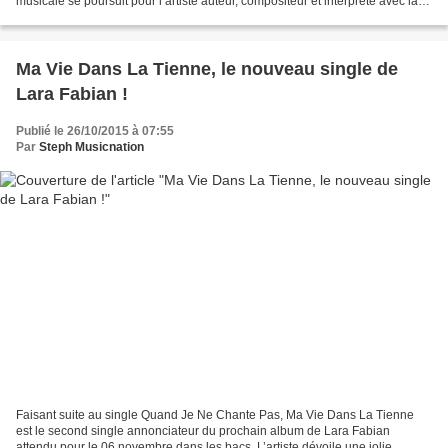
musicale se poursuit pour l’artiste auteur, compositeur et interprète avec la
mise en ligne du second clip...
Ma Vie Dans La Tienne, le nouveau single de
Lara Fabian !
Publié le 26/10/2015 à 07:55
Par
Steph Musicnation
Faisant suite au single Quand Je Ne Chante Pas, Ma Vie Dans La Tienne
est le second single annonciateur du prochain album de Lara Fabian
attendu pour le 06 novembre dans les bacs. L’artiste dévoile une jolie