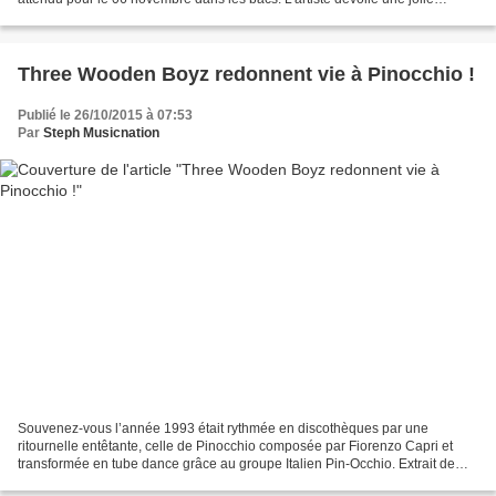
ballade qu’elle a écrite avec Elodie Hesme...
Three Wooden Boyz redonnent vie à Pinocchio !
Publié le 26/10/2015 à 07:53
Par
Steph Musicnation
Souvenez-vous l’année 1993 était rythmée en discothèques par une
ritournelle entêtante, celle de Pinocchio composée par Fiorenzo Capri et
transformée en tube dance grâce au groupe Italien Pin-Occhio. Extrait de
l’album Pin-Occhio Vai !! et produit par...