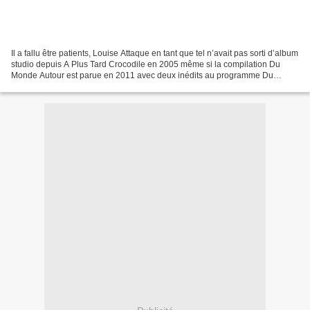
Il a fallu être patients, Louise Attaque en tant que tel n’avait pas sorti d’album
studio depuis A Plus Tard Crocodile en 2005 même si la compilation Du
Monde Autour est parue en 2011 avec deux inédits au programme Du
Monde Tout Autour et Snark. Le retour...