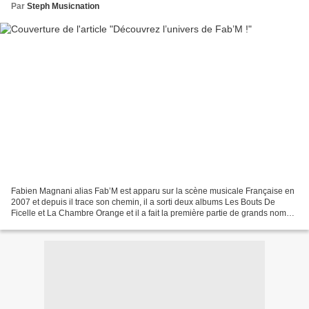
Par
Steph Musicnation
Fabien Magnani alias Fab’M est apparu sur la scène musicale Française en
2007 et depuis il trace son chemin, il a sorti deux albums Les Bouts De
Ficelle et La Chambre Orange et il a fait la première partie de grands noms
tels que Debout Sur Le Zinc, Oldelaf,...