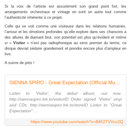
Si la voix de l’artiste est assurément son grand point fort, les
arrangements orchestraux et vintage en sont un autre tout comme
l’authenticité inhérente à ce projet.
Celle qui se voit comme une visiteuse dans les relations humaines,
l’amour et les émotions profondes qu’elle explore dans ses chansons a
des allures de diamant brut, son potentiel est plus qu’évident et même
si «
Visitor
» n’est pas radiophonique au sens premier du terme, ce
disque devrait séduire grandement et prendre encore plus d’ampleur en
live.
A suivre de près !
SIENNA SPIRO - Great Expectation (Official Music Video)
Listen to 'Visitor', the debut album, out now:
http://siennaspiro.lnk.to/visitorID Order signed 'Visitor' vinyl
and CDs: http://siennaspiro.lnk.to/storeID Listen to "Great
Expectation": ...
https://www.youtube.com/watch?v=B452TVVco2Q