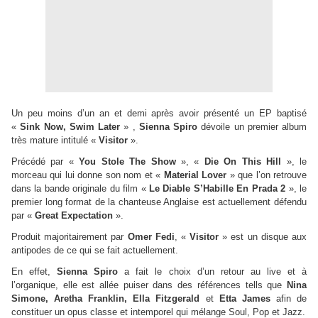
Un peu moins d’un an et demi après avoir présenté un EP baptisé
«
Sink Now, Swim Later
» ,
Sienna Spiro
dévoile un premier album
très mature intitulé «
Visitor
».
Précédé par «
You Stole The Show
», «
Die On This Hill
», le
morceau qui lui donne son nom et «
Material Lover
» que l’on retrouve
dans la bande originale du film «
Le Diable S’Habille En Prada 2
», le
premier long format de la chanteuse Anglaise est actuellement défendu
par «
Great Expectation
».
Produit majoritairement par
Omer Fedi
, «
Visitor
» est un disque aux
antipodes de ce qui se fait actuellement.
En effet,
Sienna Spiro
a fait le choix d’un retour au live et à
l’organique, elle est allée puiser dans des références tells que
Nina
Simone, Aretha Franklin, Ella Fitzgerald
et
Etta James
afin de
constituer un opus classe et intemporel qui mélange Soul, Pop et Jazz.