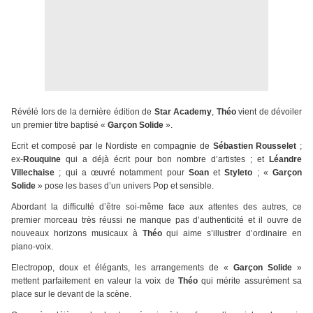
Révélé lors de la dernière édition de
Star Academy
,
Théo
vient de dévoiler
un premier titre baptisé «
Garçon Solide
».
Ecrit et composé par le Nordiste en compagnie de
Sébastien Rousselet
;
ex-
Rouquine
qui a déjà écrit pour bon nombre d’artistes ; et
Léandre
Villechaise
; qui a œuvré notamment pour
Soan
et
Styleto
; «
Garçon
Solide
» pose les bases d’un univers Pop et sensible.
Abordant la difficulté d’être soi-même face aux attentes des autres, ce
premier morceau très réussi ne manque pas d’authenticité et il ouvre de
nouveaux horizons musicaux à
Théo
qui aime s’illustrer d’ordinaire en
piano-voix.
Electropop, doux et élégants, les arrangements de «
Garçon Solide
»
mettent parfaitement en valeur la voix de
Théo
qui mérite assurément sa
place sur le devant de la scène.