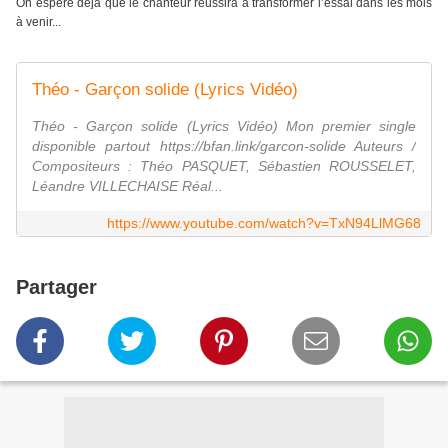
On espère déjà que le chanteur réussira à transformer l’essai dans les mois
à venir...
Théo - Garçon solide (Lyrics Vidéo)
Théo - Garçon solide (Lyrics Vidéo) Mon premier single
disponible partout https://bfan.link/garcon-solide Auteurs /
Compositeurs : Théo PASQUET, Sébastien ROUSSELET,
Léandre VILLECHAISE Réal...
https://www.youtube.com/watch?v=TxN94LlMG68
Partager