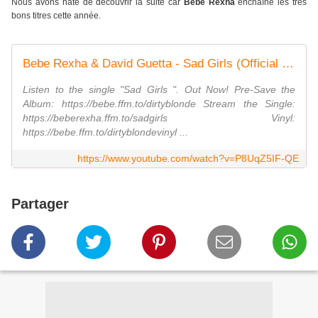
Nous avons hâte de découvrir la suite car
Bebe Rexha
enchaîne les très
bons titres cette année.
Bebe Rexha & David Guetta - Sad Girls (Official Visual)
Listen to the single "Sad Girls ". Out Now! Pre-Save the
Album: https://bebe.ffm.to/dirtyblonde Stream the Single:
https://beberexha.ffm.to/sadgirls Vinyl:
https://bebe.ffm.to/dirtyblondevinyl ...
https://www.youtube.com/watch?v=P8UqZ5IF-QE
Partager