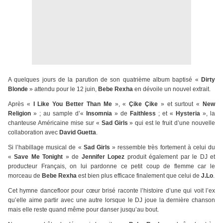
A quelques jours de la parution de son quatrième album baptisé «
Dirty
Blonde
» attendu pour le 12 juin,
Bebe Rexha
en dévoile un nouvel extrait.
Après «
I Like You Better Than Me
», «
Çike Çike
» et surtout «
New
Religion
» ; au sample d’«
Insomnia
» de
Faithless
; et «
Hysteria
», la
chanteuse Américaine mise sur «
Sad Girls
» qui est le fruit d’une nouvelle
collaboration avec
David Guetta
.
Si l’habillage musical de «
Sad Girls
» ressemble très fortement à celui du
«
Save Me Tonight
» de
Jennifer Lopez
produit également par le DJ et
producteur Français, on lui pardonne ce petit coup de flemme car le
morceau de
Bebe Rexha
est bien plus efficace finalement que celui de
J.Lo
.
Cet hymne dancefloor pour cœur brisé raconte l’histoire d’une qui voit l’ex
qu’elle aime partir avec une autre lorsque le DJ joue la dernière chanson
mais elle reste quand même pour danser jusqu’au bout.