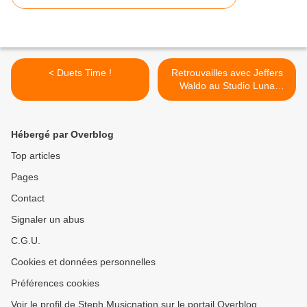
< Duets Time !
Retrouvailles avec Jeffers
Waldo au Studio Luna
Rossa afin d’en apprendre
plus sur « Where Is ? » ! >
Hébergé par Overblog
Top articles
Pages
Contact
Signaler un abus
C.G.U.
Cookies et données personnelles
Préférences cookies
Voir le profil de Steph Musicnation sur le portail Overblog