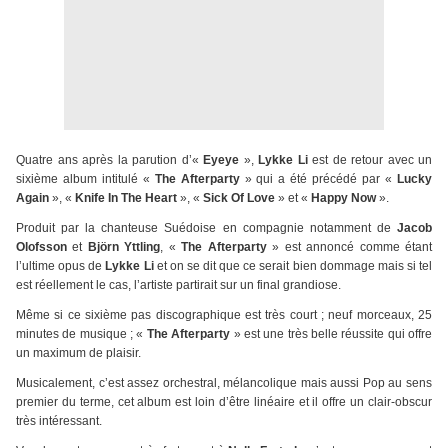
Quatre ans après la parution d’«
Eyeye
»,
Lykke Li
est de retour avec un
sixième album intitulé «
The Afterparty
» qui a été précédé par «
Lucky
Again
», «
Knife In The Heart
», «
Sick Of Love
» et «
Happy Now
».
Produit par la chanteuse Suédoise en compagnie notamment de
Jacob
Olofsson
et
Björn Yttling
, «
The Afterparty
» est annoncé comme étant
l’ultime opus de
Lykke Li
et on se dit que ce serait bien dommage mais si tel
est réellement le cas, l’artiste partirait sur un final grandiose.
Même si ce sixième pas discographique est très court ; neuf morceaux, 25
minutes de musique ; «
The Afterparty
» est une très belle réussite qui offre
un maximum de plaisir.
Musicalement, c’est assez orchestral, mélancolique mais aussi Pop au sens
premier du terme, cet album est loin d’être linéaire et il offre un clair-obscur
très intéressant.