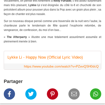
Vocalement, on pense très fortement à
Nelly Furtado
, c’est assez surprenant
mais très plaisant,
Lykke Li
s’est éloignée du côté lo-fi et chuchoté de son
précédent album pour pousser plus dans la Pop avec un grain plus plein ; sa
façon de chanter est plus nasale.
Sur ce nouveau disque pensé comme une traversée de la nuit vers l’aube, la
chanteuse parle le lendemain de fête quand l’euphorie retombe, de
vengeance, de confession, du moi d’en bas...
«
The Afterparty
» illustre une mue totalement assurément assumée et
pleinement menée à bien.
Lykke Li - Happy Now (Official Lyric Video)
https://www.youtube.com/watch?v=PZevQSH0dcQ
Partager