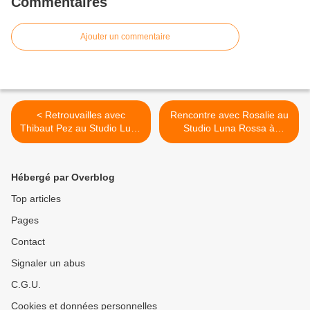
Commentaires
Ajouter un commentaire
< Retrouvailles avec
Rencontre avec Rosalie au
Thibaut Pez au Studio Luna
Studio Luna Rossa à
Rossa afin d’en apprendre
l’occasion de la parution de
plus sur « Mauvais Sang » !
son premier titre ! >
Hébergé par Overblog
Top articles
Pages
Contact
Signaler un abus
C.G.U.
Cookies et données personnelles