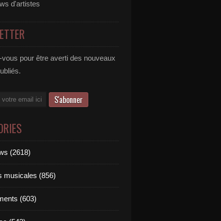
ews d'artistes
ETTER
vous pour être averti des nouveaux
publiés.
ORIES
ews (2618)
ts musicales (856)
ments (603)