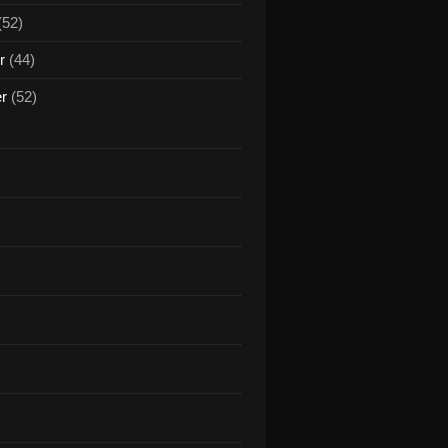
(52)
r
(44)
er
(52)