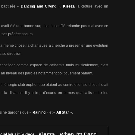
e baptisée «
Dancing and Crying
»,
Kiesza
la clôture avec un
ier avait été une bonne surprise, le soufflé retombe pas mal avec ce
de ses prédécesseurs.
 la même chose, la chanteuse a cherché à présenter une évolution
ise direction.
le dancefloor comme espace de catharsis mais musicalement, c’est
é au niveau des paroles notamment politiquement parlant.
 l’énergie club euphorique étaient au centre et on se dit qu’il était
 la distance, il y a trop d’écarts en termes qualitatifs entre les
us ne gardons que «
Raining
» et «
All Star
».
Kiesza - When I'm Dancing (Official Music Video)