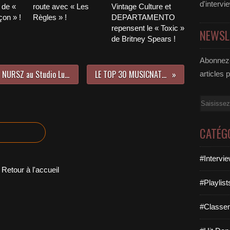
d'intervi
 de «
route avec « Les
Vintage Culture et
on » !
Règles » !
DEPARTAMENTO
repensent le « Toxic »
NEWSL
de Britney Spears !
Abonnez-
Rencontre avec Morgan du groupe NURSZ au Studio Luna Rossa à l’occasion de la parution de leur premier EP !
LE TOP 30 MUSICNATION N°570 - 17 MAI 2026
articles 
Email
CATÉG
#Intervi
Retour à l'accueil
#Playlis
#Classe