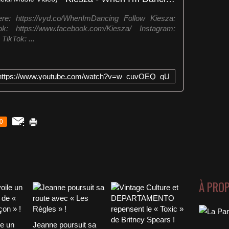
e: https://vyd.co/WhenImDancing Follow Kiesza:
k: https://www.facebook.com/Kiesza/ Instagram:
TikTok: ...
https://www.youtube.com/watch?v=w_cuvOEQ_gU
0
À PRO
le un
Jeanne poursuit sa