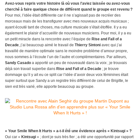
Avez-vous repris votre histoire là où vous l'aviez laissée ou avez-vous
cherché à faire quelque chose de différent quand le groupe est revenu ?
Pour moi, l’idée était différente car il ne s’agissait pas de recréer des
morceaux mais de les transfigurer avec mes nouveaux acquis musicaux ;
ayant écouté tant de choses, ma culture musicale s’était étoffée. Il y a eu
également le plaisir d’accueillir de nouveaux musiciens. Pour moi, il y a eu
un petit miracle dans la rencontre avec l’équipe de
Rise and Fall of a
Decade
, j’ai beaucoup aimé le travail de
Thierry Sintoni
avec qui j’ai
travaillé de manière optimale sans le moindre problème d’amour propre,
nous sommes à l’écoute l’un de l’autre et complémentaires. Par ailleurs,
Sandy Casado
a apporté un peu de nouveauté dans la voix ; je trouvais
déjà son travail superbe dans
Rise and Fall of a Decade
; je trouve
dommage qu’il y ait eu ce split car l’idée d’avoir deux voix féminines était
super surtout que Sandy a un registre très différent de celui de Brigitte, le
sien est très varié, elle apporte beaucoup au groupe.
« Your Smile When It Hurts » a-t-il été une évidence après « Kintsugi » ?
Oui car «
Kintsugi
» ; dont je suis très fier ; a été une opportunité par rapport