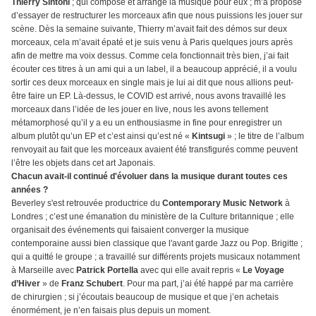
Thierry Sintoni
; qui compose et arrange la musique pour eux ; m’a proposé
d’essayer de restructurer les morceaux afin que nous puissions les jouer sur
scène. Dès la semaine suivante, Thierry m’avait fait des démos sur deux
morceaux, cela m’avait épaté et je suis venu à Paris quelques jours après
afin de mettre ma voix dessus. Comme cela fonctionnait très bien, j’ai fait
écouter ces titres à un ami qui a un label, il a beaucoup apprécié, il a voulu
sortir ces deux morceaux en single mais je lui ai dit que nous allions peut-
être faire un EP. Là-dessus, le COVID est arrivé, nous avons travaillé les
morceaux dans l’idée de les jouer en live, nous les avons tellement
métamorphosé qu’il y a eu un enthousiasme in fine pour enregistrer un
album plutôt qu’un EP et c’est ainsi qu’est né «
Kintsugi
» ; le titre de l’album
renvoyait au fait que les morceaux avaient été transfigurés comme peuvent
l’être les objets dans cet art Japonais.
Chacun avait-il continué d'évoluer dans la musique durant toutes ces
années ?
Beverley s'est retrouvée productrice du
Contemporary Music Network
à
Londres ; c’est une émanation du ministère de la Culture britannique ; elle
organisait des événements qui faisaient converger la musique
contemporaine aussi bien classique que l'avant garde Jazz ou Pop. Brigitte ;
qui a quitté le groupe ; a travaillé sur différents projets musicaux notamment
à Marseille avec
Patrick Portella
avec qui elle avait repris «
Le Voyage
d’Hiver
» de
Franz Schubert
. Pour ma part, j’ai été happé par ma carrière
de chirurgien ; si j’écoutais beaucoup de musique et que j’en achetais
énormément, je n’en faisais plus depuis un moment.