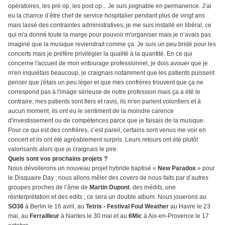
opératoires, les pré op, les post op... Je suis joignable en permanence. J’ai
eu la chance d’être chef de service hospitalier pendant plus de vingt ans
mais lassé des contraintes administratives, je me suis installé en libéral, ce
qui m'a donné toute la marge pour pouvoir m'organiser mais je n’avais pas
imaginé que la musique reviendrait comme ça. Je suis un peu bridé pour les
concerts mais je préfère privilégier la qualité à la quantité. En ce qui
concerne l'accueil de mon entourage professionnel, je dois avouer que je
m'en inquiétais beaucoup, je craignais notamment que les patients puissent
penser que j'étais un peu léger et que mes confrères trouvent que ça ne
correspond pas à l'image sérieuse de notre profession mais ça a été le
contraire, mes patients sont fiers et ravis, ils m'en parlent volontiers et à
aucun moment, ils ont eu le sentiment de la moindre carence
d'investissement ou de compétences parce que je faisais de la musique.
Pour ce qui est des confrères, c’est pareil, certains sont venus me voir en
concert et ils ont été agréablement surpris. Leurs retours ont été plutôt
valorisants alors que je craignais le pire.
Quels sont vos prochains projets ?
Nous dévoilerons un nouveau projet hybride baptisé «
New Paradox
» pour
le Disquaire Day ; nous allons mêler des covers de nous faits par d’autres
groupes proches de l’âme de
Martin Dupont
, des inédits, une
réinterprétation et des edits ; ce sera un double album. Nous jouerons au
SO36
à Berlin le 16 avril, au
Tetris - Festival Foul Weather
au Havre le 23
mai, au
Ferrailleur
à Nantes le 30 mai et au
6Mic
à Aix-en-Provence le 17