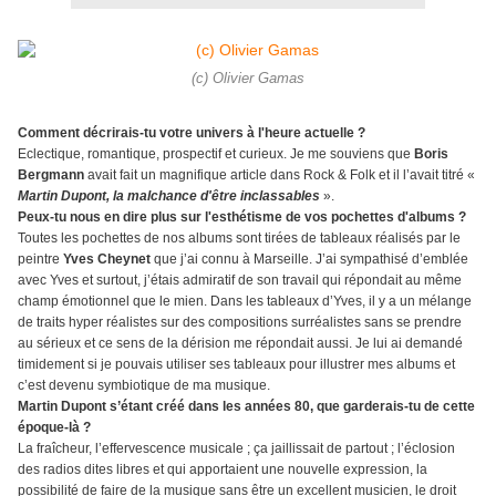
(c) Olivier Gamas
Comment décrirais-tu votre univers à l'heure actuelle ?
Eclectique, romantique, prospectif et curieux. Je me souviens que
Boris
Bergmann
avait fait un magnifique article dans Rock & Folk et il l’avait titré «
Martin Dupont, la malchance d'être inclassables
».
Peux-tu nous en dire plus sur l'esthétisme de vos pochettes d'albums ?
Toutes les pochettes de nos albums sont tirées de tableaux réalisés par le
peintre
Yves Cheynet
que j’ai connu à Marseille. J’ai sympathisé d’emblée
avec Yves et surtout, j’étais admiratif de son travail qui répondait au même
champ émotionnel que le mien. Dans les tableaux d’Yves, il y a un mélange
de traits hyper réalistes sur des compositions surréalistes sans se prendre
au sérieux et ce sens de la dérision me répondait aussi. Je lui ai demandé
timidement si je pouvais utiliser ses tableaux pour illustrer mes albums et
c’est devenu symbiotique de ma musique.
Martin Dupont s’étant créé dans les années 80, que garderais-tu de cette
époque-là ?
La fraîcheur, l’effervescence musicale ; ça jaillissait de partout ; l’éclosion
des radios dites libres et qui apportaient une nouvelle expression, la
possibilité de faire de la musique sans être un excellent musicien, le droit