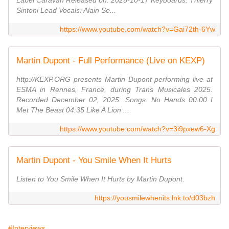
Label Caravan Released on: 2025-10-17 Keyboards: Thierry
Sintoni Lead Vocals: Alain Se...
https://www.youtube.com/watch?v=Gai72th-6Yw
Martin Dupont - Full Performance (Live on KEXP)
http://KEXP.ORG presents Martin Dupont performing live at
ESMA in Rennes, France, during Trans Musicales 2025.
Recorded December 02, 2025. Songs: No Hands 00:00 I
Met The Beast 04:35 Like A Lion ...
https://www.youtube.com/watch?v=3i9pxew6-Xg
Martin Dupont - You Smile When It Hurts
Listen to You Smile When It Hurts by Martin Dupont.
https://yousmilewhenits.lnk.to/d03bzh
#Interviews