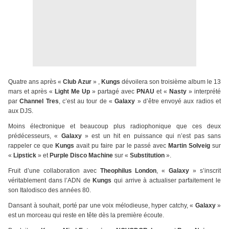
Quatre ans après «
Club Azur
» ,
Kungs
dévoilera son troisième album le 13
mars et après «
Light Me Up
» partagé avec
PNAU
et «
Nasty
» interprété
par
Channel Tres
, c’est au tour de «
Galaxy
» d’être envoyé aux radios et
aux DJS.
Moins électronique et beaucoup plus radiophonique que ces deux
prédécesseurs, «
Galaxy
» est un hit en puissance qui n’est pas sans
rappeler ce que
Kungs
avait pu faire par le passé avec
Martin Solveig
sur
«
Lipstick
» et
Purple Disco Machine
sur «
Substitution
».
Fruit d’une collaboration avec
Theophilus London
, «
Galaxy
» s’inscrit
véritablement dans l’ADN de
Kungs
qui arrive à actualiser parfaitement le
son Italodisco des années 80.
Dansant à souhait, porté par une voix mélodieuse, hyper catchy, «
Galaxy
»
est un morceau qui reste en tête dès la première écoute.