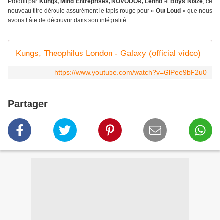
Produit par
Kungs, Mind Entreprises, NOVODOR, Lenno
et
Boys Noize
, ce
nouveau titre déroule assurément le tapis rouge pour «
Out Loud
» que nous
avons hâte de découvrir dans son intégralité.
Kungs, Theophilus London - Galaxy (official video)
https://www.youtube.com/watch?v=GlPee9bF2u0
Partager