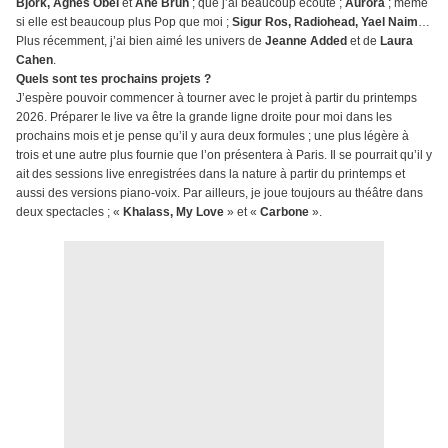
Björk, Agnes Obel
et
Ane Brun
; que j’ai beaucoup écouté ;
Aurora
; même
si elle est beaucoup plus Pop que moi ;
Sigur Ros, Radiohead, Yael Naim
…
Plus récemment, j’ai bien aimé les univers de
Jeanne Added
et de
Laura
Cahen
.
Quels sont tes prochains projets ?
J’espère pouvoir commencer à tourner avec le projet à partir du printemps
2026. Préparer le live va être la grande ligne droite pour moi dans les
prochains mois et je pense qu’il y aura deux formules ; une plus légère à
trois et une autre plus fournie que l’on présentera à Paris. Il se pourrait qu’il y
ait des sessions live enregistrées dans la nature à partir du printemps et
aussi des versions piano-voix. Par ailleurs, je joue toujours au théâtre dans
deux spectacles ; «
Khalass, My Love
» et «
Carbone
».