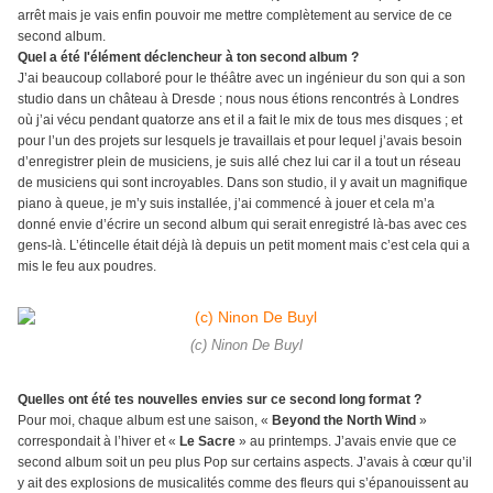
arrêt mais je vais enfin pouvoir me mettre complètement au service de ce
second album.
Quel a été l'élément déclencheur à ton second album ?
J’ai beaucoup collaboré pour le théâtre avec un ingénieur du son qui a son
studio dans un château à Dresde ; nous nous étions rencontrés à Londres
où j’ai vécu pendant quatorze ans et il a fait le mix de tous mes disques ; et
pour l’un des projets sur lesquels je travaillais et pour lequel j’avais besoin
d’enregistrer plein de musiciens, je suis allé chez lui car il a tout un réseau
de musiciens qui sont incroyables. Dans son studio, il y avait un magnifique
piano à queue, je m’y suis installée, j’ai commencé à jouer et cela m’a
donné envie d’écrire un second album qui serait enregistré là-bas avec ces
gens-là. L’étincelle était déjà là depuis un petit moment mais c’est cela qui a
mis le feu aux poudres.
(c) Ninon De Buyl
Quelles ont été tes nouvelles envies sur ce second long format ?
Pour moi, chaque album est une saison, «
Beyond the North Wind
»
correspondait à l’hiver et «
Le Sacre
» au printemps. J’avais envie que ce
second album soit un peu plus Pop sur certains aspects. J’avais à cœur qu’il
y ait des explosions de musicalités comme des fleurs qui s’épanouissent au