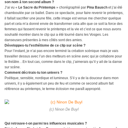
son nom à ton second album ?
J’ai vu «
Le Sacre du Printemps
» chorégraphié par
Pina Bausch
et j’ai été
chamboulée par ce ballet. Dans ce spectacle, pour faire revenir le printemps,
il fallait sacrifier une jeune fille, cette image est venue me chercher quelque
part et cela m’a donné envie de transformer cela afin que ce soit la force des
femmes qui fassent revenir le printemps et la vie et c’est ce que nous avons
souhaité montrer dans le clip qui a été tourné dans les Vosges. Les
danseuses présentes à mes côtés sont des amies.
Développes-tu l'esthétisme de ce clip sur scène ?
Pour l’instant, je n’ai pas encore terminé la création scénique mais je vais
travailler dessus avec l’un des metteurs en scène avec qui je collabore pour
le théâtre…En tout cas, comme dans le clip, j’aimerais qu’il y ait de la danse
sur scène.
Comment décrirais-tu ton univers ?
Poétique, sensible, nordique et lumineux. S’il y a de la douceur dans mon
univers, il y a également un peu de feu et comme ce second album fait
référence au printemps, le terme
éclosion
me paraît approprié.
(c) Ninon De Buyl
Qui retrouve-t-on parmi tes influences musicales ?