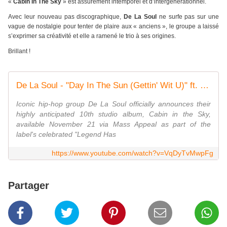
«
Cabin In The Sky
» est assurément intemporel et d’intergénérationnel.
Avec leur nouveau pas discographique,
De La Soul
ne surfe pas sur une
vague de nostalgie pour tenter de plaire aux « anciens », le groupe a laissé
s’exprimer sa créativité et elle a ramené le trio à ses origines.
Brillant !
De La Soul - "Day In The Sun (Gettin' Wit U)" ft. Q-Tip & Yummy Bingham (Visualizer)
Iconic hip-hop group De La Soul officially announces their
highly anticipated 10th studio album, Cabin in the Sky,
available November 21 via Mass Appeal as part of the
label's celebrated "Legend Has
https://www.youtube.com/watch?v=VqDyTvMwpFg
Partager