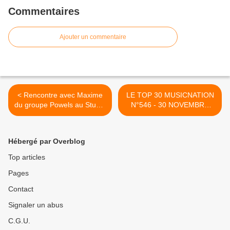
Commentaires
Ajouter un commentaire
< Rencontre avec Maxime
LE TOP 30 MUSICNATION
du groupe Powels au Studio
N°546 - 30 NOVEMBRE
Luna Rossa à l’occasion de
2025 >
la parution de « Malibu » !
Hébergé par Overblog
Top articles
Pages
Contact
Signaler un abus
C.G.U.