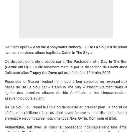
Neuf ans après «
And the Anonymous Nobody...
»,
De La Soul
est de retour
avec un neuvième album baptisé «
Cabin In The Sky
».
Ce disque ; qui a été précédé par «
The Package
» et «
Day In The Sun
(Gettin’ Wit U)
» ; a été fortement marqué par la disparition de
David Jude
Jolicoeur
alias
Trugoy the Dove
qui est décédé le 12 février 2023.
Posdnuos
et
Maseo
rendent hommage à leur complice en revenant aux
bases de
De La Soul
car «
Cabin In The Sky
» s’inscrit vraiment dans la
lignée des premiers albums du trio Américain et les cinquantenaires
assurent toujours autant.
De La Soul
; qui remet le Hip Hop de qualité au premier plan ; a choisit de
célébrer la résilience face au deuil avec finesse sur ce disque lumineux
enregistré en compagnie notamment de
Nas, Q-Tip, Common
et
Bilal
.
Authentique, fait avec le cœur et possédant indéniablement une âme,