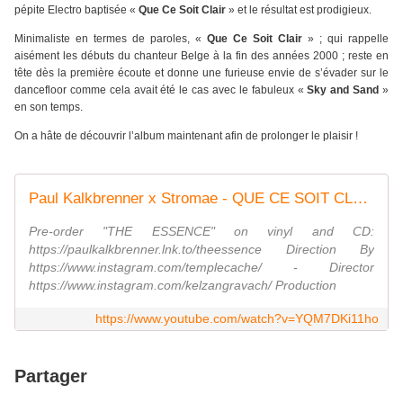
pépite Electro baptisée «
Que Ce Soit Clair
» et le résultat est prodigieux.
Minimaliste en termes de paroles, «
Que Ce Soit Clair
» ; qui rappelle
aisément les débuts du chanteur Belge à la fin des années 2000 ; reste en
tête dès la première écoute et donne une furieuse envie de s’évader sur le
dancefloor comme cela avait été le cas avec le fabuleux «
Sky and Sand
»
en son temps.
On a hâte de découvrir l’album maintenant afin de prolonger le plaisir !
Paul Kalkbrenner x Stromae - QUE CE SOIT CLAIR (Official Video)
Pre-order "THE ESSENCE" on vinyl and CD:
https://paulkalkbrenner.lnk.to/theessence Direction By
https://www.instagram.com/templecache/ - Director
https://www.instagram.com/kelzangravach/ Production
https://www.youtube.com/watch?v=YQM7DKi11ho
Partager