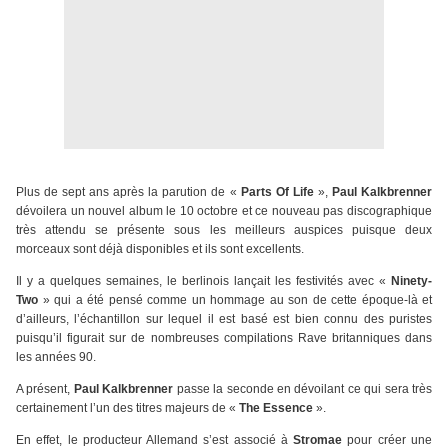
Plus de sept ans après la parution de «
Parts Of Life
»,
Paul Kalkbrenner
dévoilera un nouvel album le 10 octobre et ce nouveau pas discographique
très attendu se présente sous les meilleurs auspices puisque deux
morceaux sont déjà disponibles et ils sont excellents.
Il y a quelques semaines, le berlinois lançait les festivités avec «
Ninety-
Two
» qui a été pensé comme un hommage au son de cette époque-là et
d’ailleurs, l’échantillon sur lequel il est basé est bien connu des puristes
puisqu’il figurait sur de nombreuses compilations Rave britanniques dans
les années 90.
A présent,
Paul Kalkbrenner
passe la seconde en dévoilant ce qui sera très
certainement l’un des titres majeurs de «
The Essence
».
En effet, le producteur Allemand s’est associé à
Stromae
pour créer une