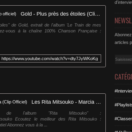
d'intervi
Gold - Plus près des étoiles (Clip officiel)
NEWSL
toiles" de Gold, extrait de l'album 'Le Train de mes
nnez-vous à la chaîne 100% Chanson Française :
Abonnez-
articles 
Email
https://www.youtube.com/watch?v=dty7JyWKoKg
CATÉG
#Intervi
Les Rita Mitsouko - Marcia Baïla (Clip Officiel)
#Playlis
it de l'album "Rita Mitsouko" :
#Classe
itamitsouko Ecoutez le meilleur des Rita Mitsouko :
tiel Abonnez vous à la ...