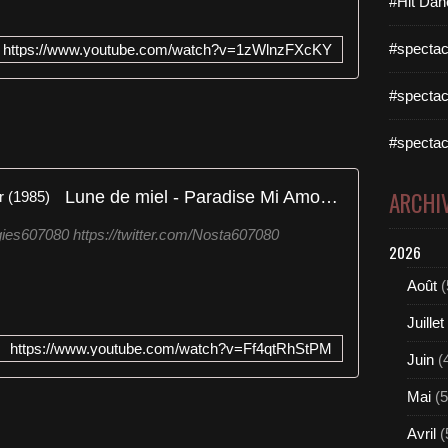
#Hit Dan
#spectac
https://www.youtube.com/watch?v=1zWlnzFXcKY
#spectac
#spectac
Lune de miel - Paradise Mi Amor (1985)
ARCHI
ies607080 https://twitter.com/Nosta607080
2026
Août
(
Juillet
https://www.youtube.com/watch?v=Ff4qtRhStPM
Juin
(
Mai
(5
Avril
(