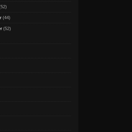
(52)
r
(44)
er
(52)