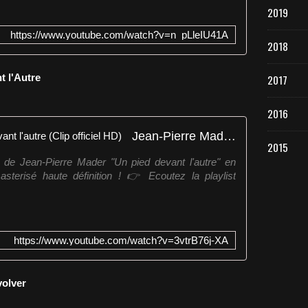
2019
https://www.youtube.com/watch?v=n_pLleIU41A
2018
t l'Autre
2017
2016
Jean-Pierre Mader - Un pied devant l'autre (Clip officiel HD)
2015
be de Jean-Pierre Mader "Un pied devant l'autre" en
sterisé haute définition ! 👉 Ecoutez la playlist
https://www.youtube.com/watch?v=3vtrB76j-XA
volver