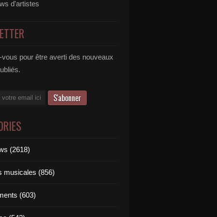
ews d'artistes
ETTER
vous pour être averti des nouveaux
publiés.
ORIES
ews (2618)
ts musicales (856)
ments (603)