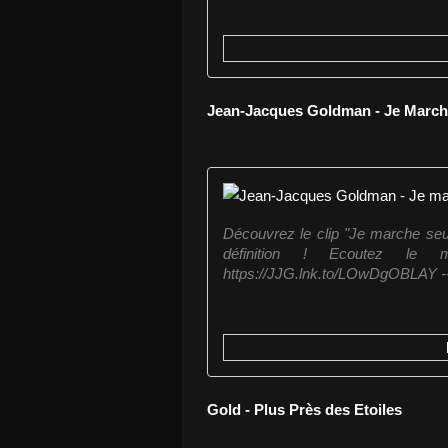
Jean-Jacques Goldman - Je Marc
Découvrez le clip "Je marche seu
définition ! Ecoutez le 
https://JJG.lnk.to/LOwDgOBLAY ---
Gold - Plus Près des Etoiles