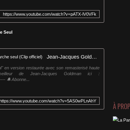
https://www.youtube.com/watch?v=pATX-lV0VFk
he Seul
Jean-Jacques Goldman - Je marche seul (Clip officiel)
l" en version restaurée avec son remasterisé haute
meilleur de Jean-Jacques Goldman ici :
-- 🔔 Abonne...
https://www.youtube.com/watch?v=5AS0wPLnAhY
À PRO