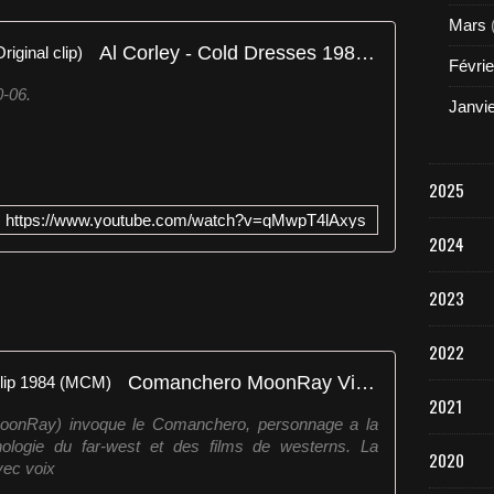
Mars
Al Corley - Cold Dresses 1984 Original clip)
Févrie
-06.
Janvi
2025
https://www.youtube.com/watch?v=qMwpT4lAxys
2024
2023
2022
Comanchero MoonRay Video Clip 1984 (MCM)
2021
MoonRay) invoque le Comanchero, personnage a la
hologie du far-west et des films de westerns. La
2020
vec voix