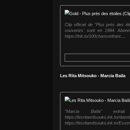
Clip officiel de "Plus près des é
souvenirs' sorti en 1984. Abo
https://lnk.to/100chansonfranc...
Les Rita Mitsouko - Marcia Baila
"Marcia Baïla" extra
https://lesritamitsouko.lnk.to/r
https://lesritamitsouko.lnk.to/Essen