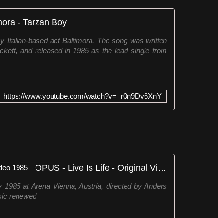
mora - Tarzan Boy
by Italian-based act Baltimora. The song was written
ett, and released in 1985 as the lead single from
https://www.youtube.com/watch?v=_r0n9Dv6XnY
OPUS - Live Is Life - Original Video 1985
y 1985 at Arena Vienna, Austria, directed by Anders
ic renewed