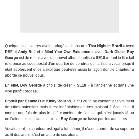
Quelques mois après avoir partagé la chanson «
That Night In Brazil
» avec
RSF
et
Andy Bell
et «
Mind Your Own Existence
» avec
Dark Globe
,
Boy
George
est de retour avec un nouvel album baptisé «
SE18
» dont le titre fait
référence au code postal d’un quartier de Londres où l’artiste a vécu lorsqu’il
était adolescent et cela explique peut-être aussi la façon dont le chanteur a
abordé ce nouvel opus.
En effet,
Boy George
a choisi de créer «
SE18
» à l’ancienne et dans une
vibe plutôt Reggae.
Produit
par Bennie D
et
Kinky Rolland
, le cru 2025 ne contient pas vraiment
de tubes potentiels mais il est indéniablement très plaisant à écouter et il
montre une fois de plus le côté caméléon de l’artiste qui n’est jamais là où
on l’attend et c’est tant mieux car
Boy George
ne lasse pas les auditeurs.
Vocalement, le chanteur est égal à lui-même, il n’a rien perdu de sa superbe
au fil des ans et c’est un autre de ses atouts.