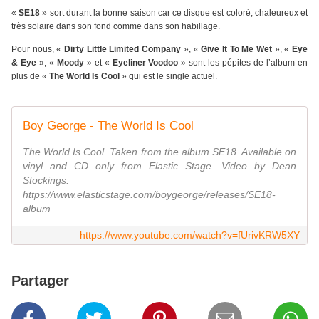
«
SE18
» sort durant la bonne saison car ce disque est coloré, chaleureux et
très solaire dans son fond comme dans son habillage.
Pour nous, «
Dirty Little Limited Company
», «
Give It To Me Wet
», «
Eye
& Eye
», «
Moody
» et «
Eyeliner Voodoo
» sont les pépites de l’album en
plus de «
The World Is Cool
» qui est le single actuel.
Boy George - The World Is Cool
The World Is Cool. Taken from the album SE18. Available on
vinyl and CD only from Elastic Stage. Video by Dean
Stockings.
https://www.elasticstage.com/boygeorge/releases/SE18-
album
https://www.youtube.com/watch?v=fUrivKRW5XY
Partager