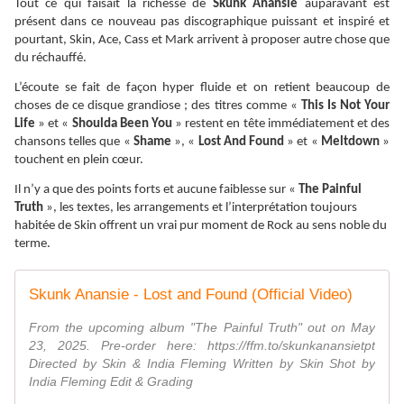
Tout ce qui faisait la richesse de
Skunk Anansie
auparavant est
présent dans ce nouveau pas discographique puissant et inspiré et
pourtant, Skin, Ace, Cass et Mark arrivent à proposer autre chose que
du réchauffé.
L’écoute se fait de façon hyper fluide et on retient beaucoup de
choses de ce disque grandiose ; des titres comme «
This Is Not Your
Life
» et «
Shoulda Been You
» restent en tête immédiatement et des
chansons telles que «
Shame
», «
Lost And Found
» et «
Meltdown
»
touchent en plein cœur.
Il n’y a que des points forts et aucune faiblesse sur «
The Painful
Truth
», les textes, les arrangements et l’interprétation toujours
habitée de Skin offrent un vrai pur moment de Rock au sens noble du
terme.
Skunk Anansie - Lost and Found (Official Video)
From the upcoming album "The Painful Truth" out on May
23, 2025. Pre-order here: https://ffm.to/skunkanansietpt
Directed by Skin & India Fleming Written by Skin Shot by
India Fleming Edit & Grading