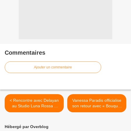
Commentaires
Ajouter un commentaire
< Rencontre avec Delayan
Vanessa Paradis officialise
au Studio Luna Rossa à
son retour avec « Bouquet
l’occasion de la parution de
Final » ! >
« Looking Towards The
Atlantic » !
Hébergé par Overblog