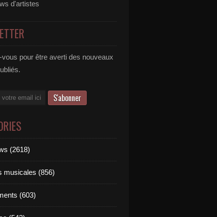
ews d'artistes
ETTER
vous pour être averti des nouveaux
publiés.
ORIES
ews (2618)
ts musicales (856)
ments (603)