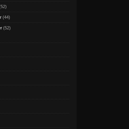
(52)
r
(44)
er
(52)