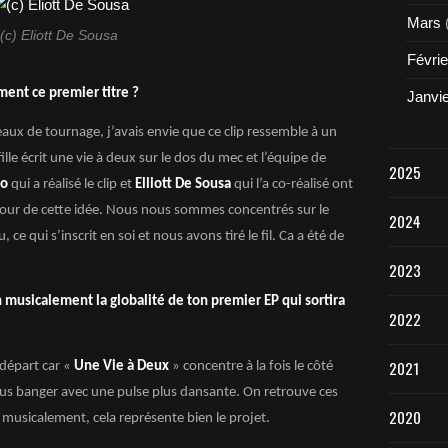
Mars
(c) Eliott De Sousa
Févrie
ment ce premier titre ?
Janvi
ux de tournage, j’avais envie que ce clip ressemble à un
fille écrit une vie à deux sur le dos du mec et l’équipe de
2025
to
qui a réalisé le clip et
Elliott De Sousa
qui l’a co-réalisé ont
tour de cette idée. Nous nous sommes concentrés sur le
2024
, ce qui s’inscrit en soi et nous avons tiré le fil. Ca a été de
2023
 musicalement la globalité de ton premier EP qui sortira
2022
2021
 départ car «
Une Vie à Deux
» concentre à la fois le côté
plus banger avec une pulse plus dansante. On retrouve ces
2020
 musicalement, cela représente bien le projet.