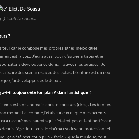
(c) Eliott De Sousa
eurs ?
positeur car je compose mes propres lignes mélodiques
ment est la voix. J’écris aussi pour d’autres artistes et je
s souhaitons développer ce domaine avec mes équipes. Je
 écrire des scénarios avec des potes. L’écriture est un peu
 ce que j’ai développé dès le début.
 a-t-il toujours été ton plan A dans l’artistique ?
 cinéma est une anomalie dans le parcours (rires). Les bonnes
bon moment et comme j’étais curieux et que mes parents
e ça a rassuré mes parents qui n’étaient pas autant portés sur
 depuis l’âge de 11 ans, le cinéma est devenu professionnel
 ; ça a été beaucoup plus « facile » que la musique, tout