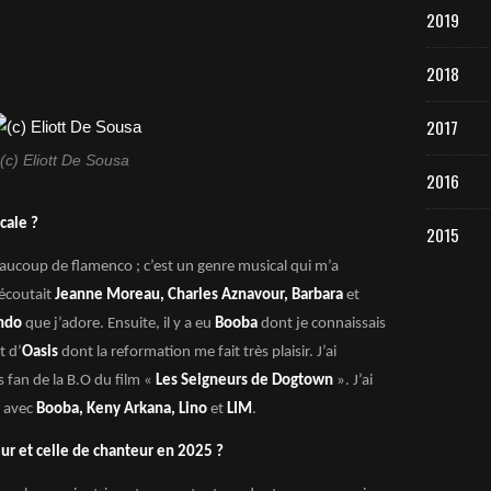
2019
2018
2017
(c) Eliott De Sousa
2016
cale ?
2015
eaucoup de flamenco ; c’est un genre musical qui m’a
écoutait
Jeanne Moreau, Charles Aznavour, Barbara
et
ando
que j’adore. Ensuite, il y a eu
Booba
dont je connaissais
t d’
Oasis
dont la reformation me fait très plaisir. J’ai
is fan de la B.O du film «
Les Seigneurs de Dogtown
». J’ai
d avec
Booba, Keny Arkana, Lino
et
LIM
.
eur et celle de chanteur en 2025 ?