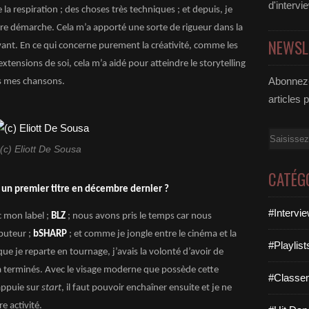
d'intervi
a respiration ; des choses très techniques ; et depuis, je
tre démarche. Cela m’a apporté une sorte de rigueur dans la
NEWSL
ant. En ce qui concerne purement la créativité, comme les
tensions de soi, cela m’a aidé pour atteindre le storytelling
Abonnez-
s mes chansons.
articles 
Email
(c) Eliott De Sousa
CATÉG
r un premier titre en décembre dernier ?
#Intervi
 mon label ;
BLZ
; nous avons pris le temps car nous
buteur ;
bSHARP
; et comme je jongle entre le cinéma et la
#Playlis
que je reparte en tournage, j’avais la volonté d’avoir de
à terminés. Avec le visage moderne que possède cette
#Classe
appuie sur
start
, il faut pouvoir enchaîner ensuite et je ne
e activité.