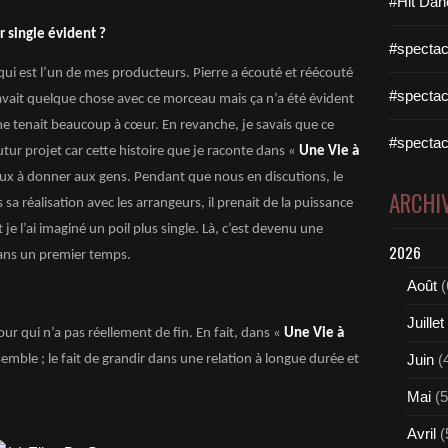
#Hit Dan
r single évident ?
#spectac
qui est l’un de mes producteurs. Pierre a écouté et réécouté
#spectac
 y avait quelque chose avec ce morceau mais ça n’a été évident
 tenait beaucoup à cœur. En revanche, je savais que ce
#spectac
tur projet car cette histoire que je raconte dans «
Une Vie à
ieux à donner aux gens. Pendant que nous en discutions, le
ARCHI
a réalisation avec les arrangeurs, il prenait de la puissance
 je l’ai imaginé un poil plus single. Là, c’est devenu une
2026
dans un premier temps.
Août
(
Juillet
ur qui n’a pas réellement de fin. En fait, dans «
Une Vie à
Juin
(
semble ; le fait de grandir dans une relation à longue durée et
Mai
(5
Avril
(