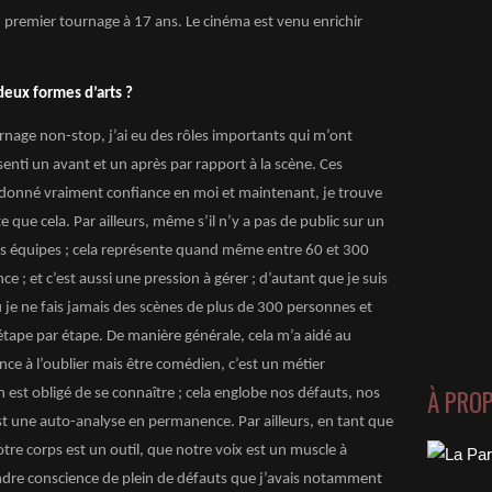
mon premier tournage à 17 ans. Le cinéma est venu enrichir
deux formes d’arts ?
rnage non-stop, j’ai eu des rôles importants qui m’ont
 senti un avant et un après par rapport à la scène. Ces
onné vraiment confiance en moi et maintenant, je trouve
 que cela. Par ailleurs, même s’il n’y a pas de public sur un
ses équipes ; cela représente quand même entre 60 et 300
 ; et c’est aussi une pression à gérer ; d’autant que je suis
je ne fais jamais des scènes de plus de 300 personnes et
r étape par étape. De manière générale, cela m’a aidé au
nce à l’oublier mais être comédien, c’est un métier
À PRO
on est obligé de se connaître ; cela englobe nos défauts, nos
est une
auto-analyse
en permanence. Par ailleurs, en tant que
tre corps est un outil, que notre voix est un muscle à
rendre conscience de plein de défauts que j’avais notamment