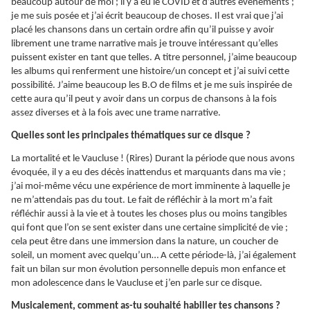
beaucoup autour de moi ; il y a eu le COVID et d’autres événements ;
je me suis posée et j’ai écrit beaucoup de choses. Il est vrai que j’ai
placé les chansons dans un certain ordre afin qu’il puisse y avoir
librement une trame narrative mais je trouve intéressant qu’elles
puissent exister en tant que telles. A titre personnel, j’aime beaucoup
les albums qui renferment une histoire/un concept et j’ai suivi cette
possibilité. J’aime beaucoup les B.O de films et je me suis inspirée de
cette aura qu’il peut y avoir dans un corpus de chansons à la fois
assez diverses et à la fois avec une trame narrative.
Quelles sont les principales thématiques sur ce disque ?
La mortalité et le Vaucluse ! (Rires) Durant la période que nous avons
évoquée, il y a eu des décès inattendus et marquants dans ma vie ;
j’ai moi-même vécu une expérience de mort imminente à laquelle je
ne m’attendais pas du tout. Le fait de réfléchir à la mort m’a fait
réfléchir aussi à la vie et à toutes les choses plus ou moins tangibles
qui font que l’on se sent exister dans une certaine simplicité de vie ;
cela peut être dans une immersion dans la nature, un coucher de
soleil, un moment avec quelqu’un… A cette période-là, j’ai également
fait un bilan sur mon évolution personnelle depuis mon enfance et
mon adolescence dans le Vaucluse et j’en parle sur ce disque.
Musicalement, comment as-tu souhaité habiller tes chansons ?