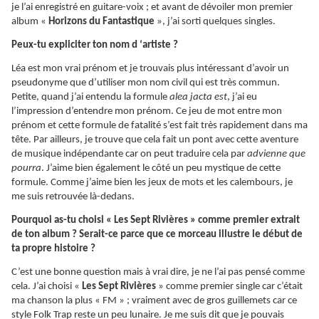
je l’ai enregistré en guitare-voix ; et avant de dévoiler mon premier
album «
Horizons du Fantastique
», j’ai sorti quelques singles.
Peux-tu expliciter ton nom d ‘artiste ?
Léa est mon vrai prénom et je trouvais plus intéressant d’avoir un
pseudonyme que d’utiliser mon nom civil qui est très commun.
Petite, quand j’ai entendu la formule
alea jacta est
, j’ai eu
l’impression d’entendre mon prénom. Ce jeu de mot entre mon
prénom et cette formule de fatalité s’est fait très rapidement dans ma
tête. Par ailleurs, je trouve que cela fait un pont avec cette aventure
de musique indépendante car on peut traduire cela par
advienne que
pourra
. J’aime bien également le côté un peu mystique de cette
formule. Comme j’aime bien les jeux de mots et les calembours, je
me suis retrouvée là-dedans.
Pourquoi as-tu choisi « Les Sept Rivières » comme premier extrait
de ton album ? Serait-ce parce que ce morceau illustre le début de
ta propre histoire ?
C’est une bonne question mais à vrai dire, je ne l’ai pas pensé comme
cela. J’ai choisi «
Les Sept Rivières
» comme premier single car c’était
ma chanson la plus « FM » ; vraiment avec de gros guillemets car ce
style Folk Trap reste un peu lunaire. Je me suis dit que je pouvais