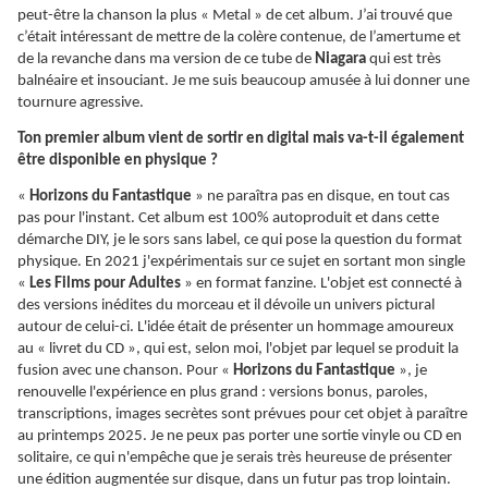
peut-être la chanson la plus « Metal » de cet album. J’ai trouvé que
c’était intéressant de mettre de la colère contenue, de l’amertume et
de la revanche dans ma version de ce tube de
Niagara
qui est très
balnéaire et insouciant. Je me suis beaucoup amusée à lui donner une
tournure agressive.
Ton premier album vient de sortir en digital mais va-t-il également
être disponible en physique ?
«
Horizons du Fantastique
» ne paraîtra pas en disque, en tout cas
pas pour l'instant. Cet album est 100% autoproduit et dans cette
démarche DIY, je le sors sans label, ce qui pose la question du format
physique. En 2021 j'expérimentais sur ce sujet en sortant mon single
«
Les Films pour Adultes
» en format fanzine. L'objet est connecté à
des versions inédites du morceau et il dévoile un univers pictural
autour de celui-ci. L'idée était de présenter un hommage amoureux
au « livret du CD », qui est, selon moi, l'objet par lequel se produit la
fusion avec une chanson. Pour «
Horizons du Fantastique
», je
renouvelle l'expérience en plus grand : versions bonus, paroles,
transcriptions, images secrètes sont prévues pour cet objet à paraître
au printemps 2025. Je ne peux pas porter une sortie vinyle ou CD en
solitaire, ce qui n'empêche que je serais très heureuse de présenter
une édition augmentée sur disque, dans un futur pas trop lointain.