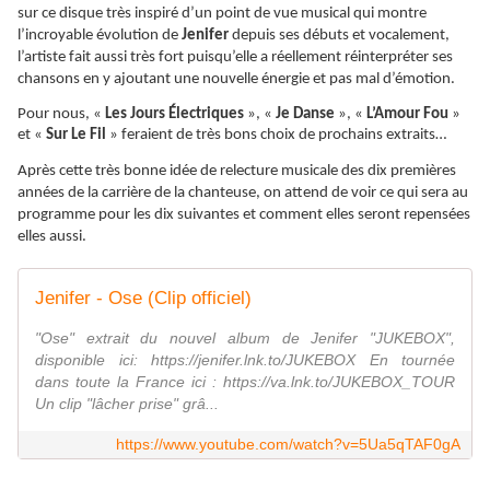
sur ce disque très inspiré d’un point de vue musical qui montre
l’incroyable évolution de
Jenifer
depuis ses débuts et vocalement,
l’artiste fait aussi très fort puisqu’elle a réellement réinterpréter ses
chansons en y ajoutant une nouvelle énergie et pas mal d’émotion.
Pour nous, «
Les Jours
Électriques
», «
Je Danse
», «
L’Amour Fou
»
et «
Sur Le Fil
» feraient de très bons choix de prochains extraits…
Après cette très bonne idée de relecture musicale des dix premières
années de la carrière de la chanteuse, on attend de voir ce qui sera au
programme pour les dix suivantes et comment elles seront repensées
elles aussi.
Jenifer - Ose (Clip officiel)
"Ose" extrait du nouvel album de Jenifer "JUKEBOX",
disponible ici: https://jenifer.lnk.to/JUKEBOX En tournée
dans toute la France ici : https://va.lnk.to/JUKEBOX_TOUR
Un clip "lâcher prise" grâ...
https://www.youtube.com/watch?v=5Ua5qTAF0gA