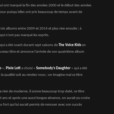
qui ont marqué la fin des années 2000 et le début des années
etour puisqu’elles ont pris beaucoup de temps avant de
trois albums entre 2009 et 2014 et plus rien ensuite ; à
 qui n’ont pas marqué les esprits.
qui a été coach durant sept saisons de
The Voice Kids
en
ouveau titre et annonce l’arrivée de son quatrième album
o
»,
Pixie Lott
a choisi «
Somebody’s Daughter
» qui a été
 la qualité soit au rendez-vous ; on imagine mal ce titre
a rien de moderne, il sonne beaucoup trop daté, ce titre
ingt ans et après une aussi longue absence, on aurait pu croire
u fort qui lui aurait permis de renouer avec son succès