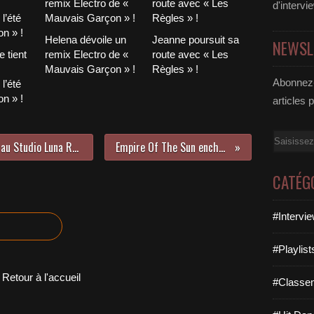
d'intervi
Helena dévoile un
Jeanne poursuit sa
NEWSL
 tient
remix Electro de «
route avec « Les
Mauvais Garçon » !
Règles » !
Abonnez-
l’été
n » !
articles 
Email
Retrouvailles avec Adrienne Pauly au Studio Luna Rossa à l’occasion de la parution de son troisième album !
Empire Of The Sun enchaîne avec « Cherry Blossom » !
CATÉG
#Intervi
#Playlis
Retour à l'accueil
#Classe