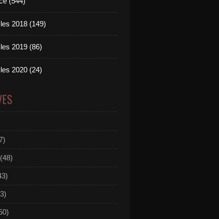
ce (544)
les 2018 (149)
les 2019 (86)
les 2020 (24)
VES
7)
(48)
43)
3)
50)