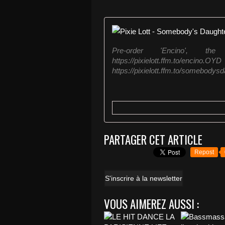
Pre-order 'Encino', 
https://pixielott.ffm.to/enc
https://pixielott.ffm.to/somebodysd
PARTAGER CET ARTICLE
Repost
S'inscrire à la newsletter
VOUS AIMEREZ AUSSI :