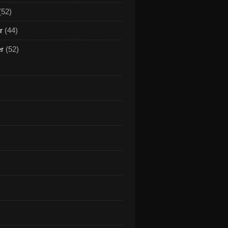
(52)
r
(44)
er
(52)