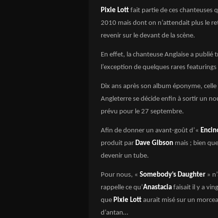
Pixie Lott
fait partie de ces chanteuses 
2010 mais dont on n’attendait plus le r
revenir sur le devant de la scène.
En effet, la chanteuse Anglaise a publié 
l’exception de quelques rares featurings
Dix ans après son album éponyme, celle 
Angleterre se décide enfin à sortir un n
prévu pour le 27 septembre.
Afin de donner un avant-goût d’«
Encin
produit par
Dave Gibson
mais ; bien que
devenir un tube.
Pour nous, «
Somebody’s Daughter
» n’
rappelle ce qu’
Anastacia
faisait il y a v
que
Pixie Lott
aurait misé sur un morcea
d’antan…