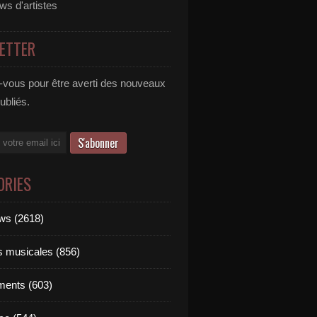
ews d'artistes
ETTER
vous pour être averti des nouveaux
publiés.
ORIES
ews (2618)
ts musicales (856)
ments (603)