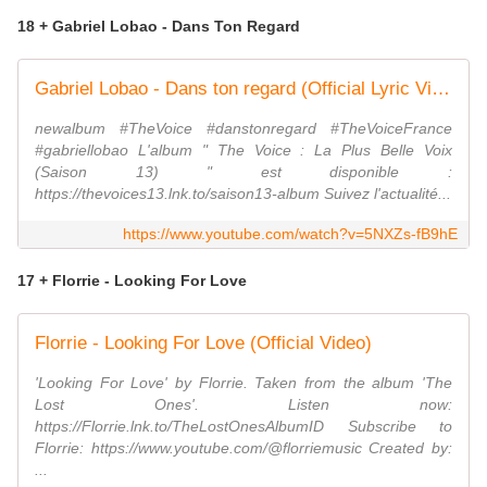
18 + Gabriel Lobao - Dans Ton Regard
Gabriel Lobao - Dans ton regard (Official Lyric Video)
newalbum #TheVoice #danstonregard #TheVoiceFrance
#gabriellobao L'album " The Voice : La Plus Belle Voix
(Saison 13) " est disponible :
https://thevoices13.lnk.to/saison13-album Suivez l'actualité...
https://www.youtube.com/watch?v=5NXZs-fB9hE
17 + Florrie - Looking For Love
Florrie - Looking For Love (Official Video)
'Looking For Love' by Florrie. Taken from the album 'The
Lost Ones'. Listen now:
https://Florrie.lnk.to/TheLostOnesAlbumID Subscribe to
Florrie: https://www.youtube.com/@florriemusic Created by:
...