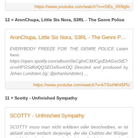
https://www.youtube.com/watch?v=rGEs_X5Ngfo
12 = AronChupa, Little Sis Nora, S3RL - The Genre Police
AronChupa, Little Sis Nora, S3RL - The Genre Police [Official Visualizer Video]
EVERYBODY FREEZE FOR THE GENRE POLICE Listen
here:
https://open.spotify.com/album/0eCghxCXkfCgxEbAGssStE?
si=oHFGSdKdQQSEOxl5svIrDQ Directed and produced by
Johan Lundsten (ig: @johanlundsten) ...
https://www.youtube.com/watch?v=kTGoHkht5PU
11 + Scotty - Unfinished Sympathy
SCOTTY - Unfinished Sympathy
SCOTTY muss man nicht erklären oder beschreiben, er ist
aktuell sicher einfach derjenige, der die Clubhits der 80ziger