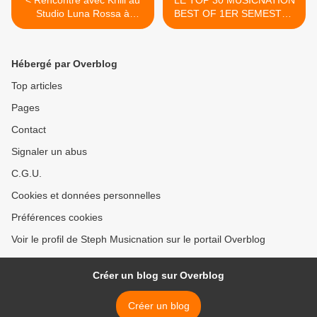
< Rencontre avec Kriill au
LE TOP 30 MUSICNATION
Studio Luna Rossa à
BEST OF 1ER SEMESTRE
l’occasion de la parution de
2024 >
leur nouveau single !
Hébergé par Overblog
Top articles
Pages
Contact
Signaler un abus
C.G.U.
Cookies et données personnelles
Préférences cookies
Voir le profil de Steph Musicnation sur le portail Overblog
Créer un blog sur Overblog
Créer un blog