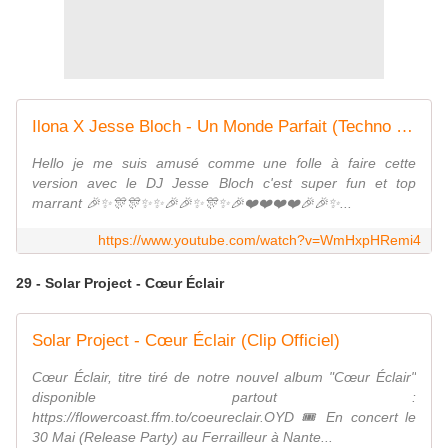
Ilona X Jesse Bloch - Un Monde Parfait (Techno Mix) (Clip officiel)
Hello je me suis amusé comme une folle à faire cette
version avec le DJ Jesse Bloch c'est super fun et top
marrant 🎉✨🎊🎊✨✨🎉🎉✨🎊✨🎉❤️❤️❤️❤️🎉🎉✨...
https://www.youtube.com/watch?v=WmHxpHRemi4
29 - Solar Project - Cœur Éclair
Solar Project - Cœur Éclair (Clip Officiel)
Cœur Éclair, titre tiré de notre nouvel album "Cœur Éclair"
disponible partout :
https://flowercoast.ffm.to/coeureclair.OYD 🎟️ En concert le
30 Mai (Release Party) au Ferrailleur à Nante...