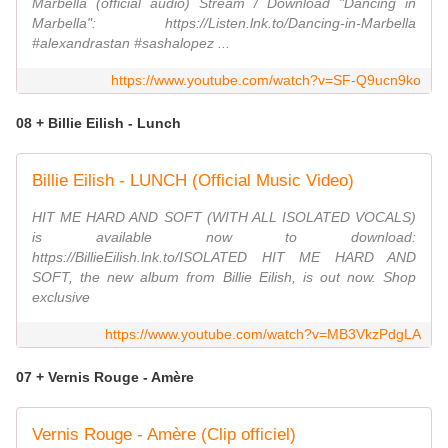
Marbella (official audio) Stream / Download "Dancing in
Marbella": https://Listen.lnk.to/Dancing-in-Marbella
#alexandrastan #sashalopez ...
https://www.youtube.com/watch?v=SF-Q9ucn9ko
08 + Billie Eilish - Lunch
Billie Eilish - LUNCH (Official Music Video)
HIT ME HARD AND SOFT (WITH ALL ISOLATED VOCALS)
is available now to download:
https://BillieEilish.lnk.to/ISOLATED HIT ME HARD AND
SOFT, the new album from Billie Eilish, is out now. Shop
exclusive
https://www.youtube.com/watch?v=MB3VkzPdgLA
07 + Vernis Rouge - Amère
Vernis Rouge - Amère (Clip officiel)