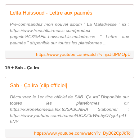
Leïla Huissoud - Lettre aux paumés
Pré-commandez mon nouvel album " La Maladresse " ici :
https://www.frenchflairmusic.com/product-
page/le%C3%AFla-huissoud-la-maladresse " Lettre aux
paumés " disponible sur toutes les plateformes ...
https://www.youtube.com/watch?v=ijaJiBPMOpU
19 + Sab - Ça Ira
Sab - Ça ira [clip officiel]
Découvrez le 1er titre officiel de SAB "Ça ira" Disponible sur
toutes les plateformes 👉
https://kuronekomedia.lnk.to/SABCAIRA S'abonner :
https://www.youtube.com/channel/UCXZ3rWm5yO7yjoLp4T
hNY...
https://www.youtube.com/watch?v=DyB62CpJkTo