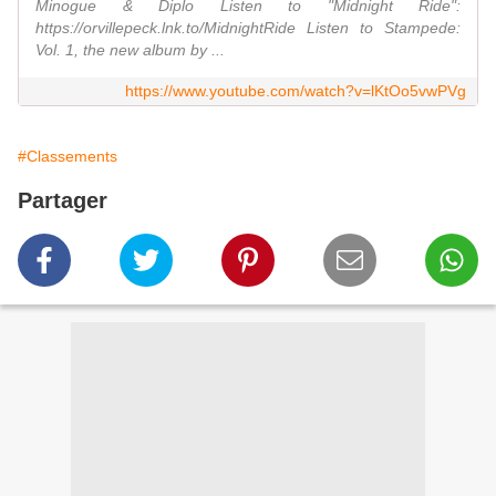
Minogue & Diplo Listen to "Midnight Ride":
https://orvillepeck.lnk.to/MidnightRide Listen to Stampede:
Vol. 1, the new album by ...
https://www.youtube.com/watch?v=lKtOo5vwPVg
#Classements
Partager