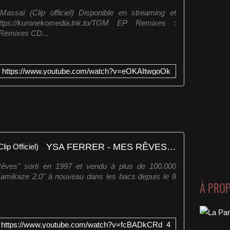
assaï (Clip officiel) Disponible en streaming et
tps://kuronekomedia.lnk.to/TGM EP Remixes :
MRemixes CD...
https://www.youtube.com/watch?v=eOKAItwgoOk
YSA FERRER - MES RÊVES (Clip Officiel)
 Rêves" sorti en 1997 et vendu à plus de 100.000
"Kamikaze 2.0" à nouveau dans les bacs depuis le 8
À PRO
https://www.youtube.com/watch?v=fcBADkCRd_4