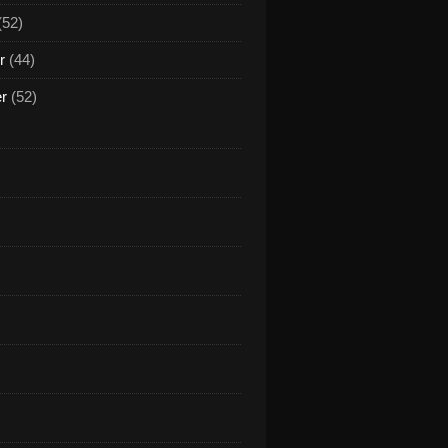
(52)
r
(44)
er
(52)