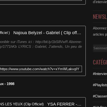
d'intervi
NEWSL
Abonnez-
Najoua Belyzel - Gabriel ( Clip officiel )
articles 
nible sur iTunes ici : http://bit.ly/1bS8VwR Abonne-
it.ly/1771hKb LYRICS : Gabriel, J'attends, Un peu de
Email
CATÉG
https://www.youtube.com/watch?v=xYmWLakvgIY
#Intervi
ux - 1998
#Playlis
#Classe
YSA FERRER - LES YEUX DANS LES YEUX (Clip Officiel)