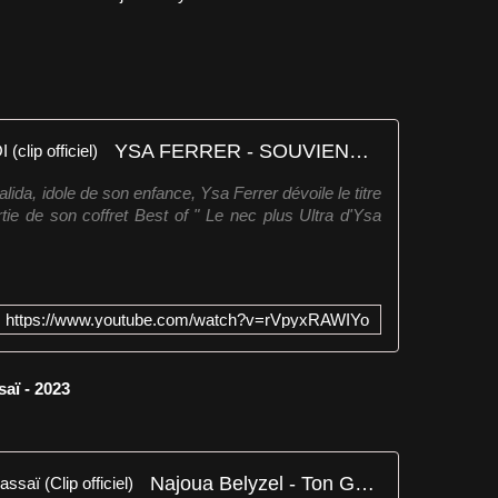
YSA FERRER - SOUVIENS-TOI (clip officiel)
alida, idole de son enfance, Ysa Ferrer dévoile le titre
rtie de son coffret Best of " Le nec plus Ultra d'Ysa
https://www.youtube.com/watch?v=rVpyxRAWIYo
aï - 2023
Najoua Belyzel - Ton Guerrier Massaï (Clip officiel)