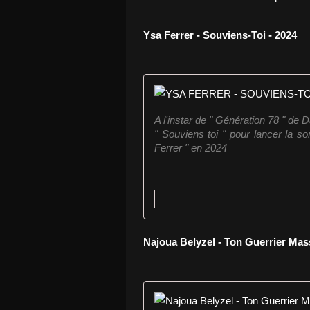
Ysa Ferrer - Souviens-Toi - 2024
A l'instar de " Génération 78 " de D
" Souviens toi " pour lancer la so
Ferrer " en 2024
Najoua Belyzel - Ton Guerrier Mass