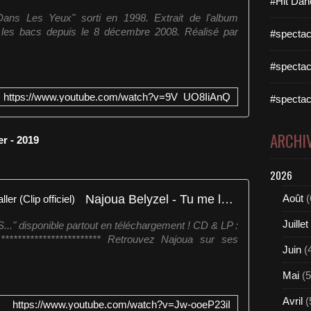
#Hit Dan
 Dans Les Yeux" sorti en 1998. Extrait de l'album
les bacs depuis le 8 décembre 2008. Réalisé par
#spectac
#spectac
https://www.youtube.com/watch?v=9V_UO8IiAnQ
#spectac
ARCHI
er - 2019
2026
Najoua Belyzel - Tu me laisses aller (Clip officiel)
Août
(
Juillet
." disponible partout en téléchargement ! CD & LP :
 ************************ Retrouvez Najoua sur ses
Juin
(
Mai
(5
Avril
(
https://www.youtube.com/watch?v=Jw-ooeP23iI