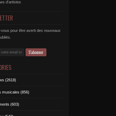
ews d'artistes
ETTER
vous pour être averti des nouveaux
publiés.
ORIES
ews (2618)
ts musicales (856)
ments (603)