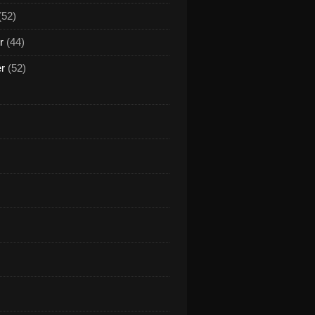
(52)
r
(44)
er
(52)