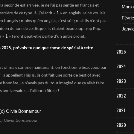
 seconde est arrivée, je ne l’ai pas sentie en français et
Mars
rière de ce type-là, j’ai écrit «
1
» en anglais. Je ne voulais
Févrie
en français ; moins qu’en anglais, c’est sûr ; mais ils n’ont pas
Janvi
ais en dehors de ce disque, ils étaient beaucoup trop Pop.
 à «
1
» feront peut-être partie d’un autre projet…
 2025, prévois-tu quelque chose de spécial à cette
2025
2024
best of mais comme maintenant, on fonctionne beaucoup par
u’ils appellent This Is, ils ont fait une sorte de best of avec
2023
 honnête, je n’avais pas du tout imaginé que ça allait faire
 anniversaires, d’ailleurs (Rires) !
2022
2021
c) Olivia Bonnamour
2020