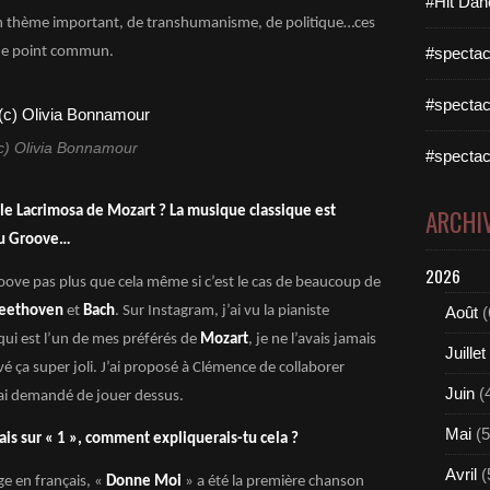
#Hit Dan
un thème important, de transhumanisme, de politique…ces
mme point commun.
#spectac
#spectac
c) Olivia Bonnamour
#spectac
le Lacrimosa de Mozart ? La musique classique est
ARCHI
 du Groove…
2026
roove pas plus que cela même si c’est le cas de beaucoup de
eethoven
et
Bach
. Sur Instagram, j’ai vu la pianiste
Août
(
ui est l’un de mes préférés de
Mozart
, je ne l’avais jamais
Juillet
vé ça super joli. J’ai proposé à Clémence de collaborer
Juin
(
 ai demandé de jouer dessus.
Mai
(5
çais sur « 1 », comment expliquerais-tu cela ?
Avril
(
ge en français, «
Donne Moi
» a été la première chanson