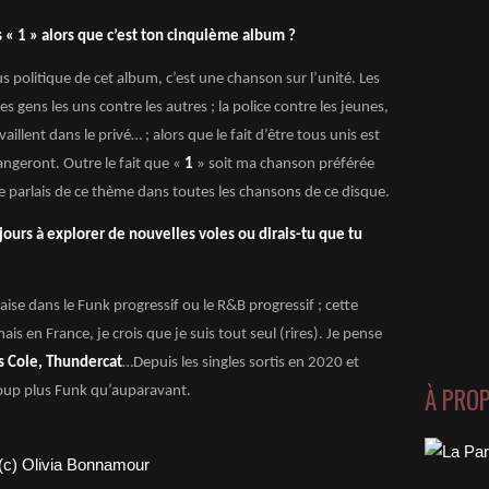
 « 1 » alors que c’est ton cinquième album ?
us politique de cet album, c’est une chanson sur l’unité. Les
s gens les uns contre les autres ; la police contre les jeunes,
aillent dans le privé… ; alors que le fait d’être tous unis est
angeront. Outre le fait que «
1
» soit ma chanson préférée
e parlais de ce thème dans toutes les chansons de ce disque.
ours à explorer de nouvelles voies ou dirais-tu que tu
 l’aise dans le Funk progressif ou le R&B progressif ; cette
s en France, je crois que je suis tout seul (rires). Je pense
is Cole, Thundercat
…Depuis les singles sortis en 2020 et
À PRO
up plus Funk qu’auparavant.