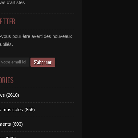
ews d'artistes
ETTER
vous pour être averti des nouveaux
publiés.
ORIES
ews (2618)
ts musicales (856)
ments (603)