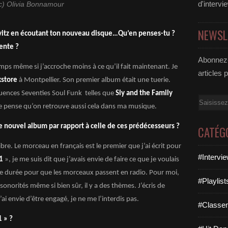
d'intervi
c) Olivia Bonnamour
NEWSL
vitz en écoutant ton nouveau disque…Qu’en penses-tu ?
ente ?
Abonnez-
mps même si j’accroche moins à ce qu’il fait maintenant. Je
articles 
kstore
à Montpellier. Son premier album était une tuerie.
luences Seventies Soul Funk telles que
Sly and the Family
Email
e pense qu’on retrouve aussi cela dans ma musique.
ce nouvel album par rapport à celle de ces prédécesseurs ?
CATÉG
ibre. Le morceau en français est le premier que j’ai écrit pour
#Intervi
1
», je me suis dit que j’avais envie de faire ce que je voulais
e durée pour que les morceaux passent en radio. Pour moi,
#Playlis
 sonorités même si bien sûr, il y a des thèmes. J’écris de
’ai envie d’être engagé, je ne me l’interdis pas.
#Classe
 » ?