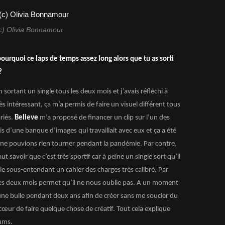
c) Olivia Bonnamour
 pourquoi ce laps de temps assez long alors que tu as sorti
?
n sortant un single tous les deux mois et j’avais réfléchi à
ès intéressant, ça m’a permis de faire un visuel différent tous
riés.
Believe
m’a proposé de financer un clip sur l’un des
iais d’une banque d’images qui travaillait avec eux et ça a été
ne pouvions rien tourner pendant la pandémie. Par contre,
ut savoir que c’est très sportif car à peine un single sort qu’il
le sous-entendant un cahier des charges très calibré. Par
ous les deux mois permet qu’il ne nous oublie pas. A un moment
une bulle pendant deux ans afin de créer sans me soucier du
 cœur de faire quelque chose de créatif. Tout cela explique
bums.