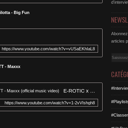
d'intervi
ilotta - Big Fun
NEWSL
Abonnez-
articles 
https://www.youtube.com/watch?v=vUSaEKhIaL8
Email
T - Maxxx
CATÉG
#Intervi
E-ROTIC x MOLOW x DES3ETT - Maxxx (official music video)
#Playlis
https://www.youtube.com/watch?v=1-2vVIshgh8
#Classe