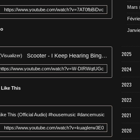
Mars
https://www.youtube.com/watch?v=7AT0fbBiDvc
Févrie
go
Janvi
2025
Scooter - I Keep Hearing Bingo (Visualizer)
2024
https://www.youtube.com/watch?v=W-DIRWqtUGc
2023
 Like This
2022
Molio x Ama
2021
https://www.youtube.com/watch?v=kuagIerw3E0
2020