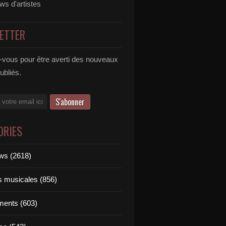
ews d'artistes
ETTER
vous pour être averti des nouveaux
publiés.
ORIES
ews (2618)
ts musicales (856)
ments (603)