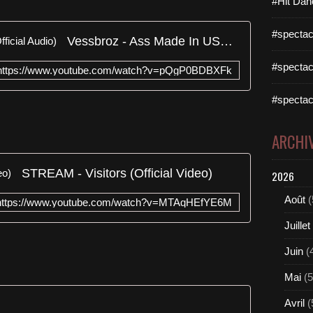
#Hit Dan
#spectac
Vessbroz - Ass Made In USA (Official Audio)
#spectac
https://www.youtube.com/watch?v=pQgP0BDBXFk
#spectac
ARCHI
STREAM - Visitors (Official Video)
2026
Août
(
https://www.youtube.com/watch?v=MTAqHEfYE6M
Juillet
Juin
(
Mai
(5
Avril
(