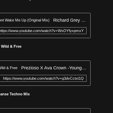
Richard Grey & Bornstar Dj - Dont Wake Me Up (Original Mix)
https://www.youtube.com/watch?v=WsOYfyxpmxY
g Wild & Free
Prezioso X Ava Crown -Young Wild & Free
https://www.youtube.com/watch?v=g3dvCctxt1Q
 Danse Techno Mix