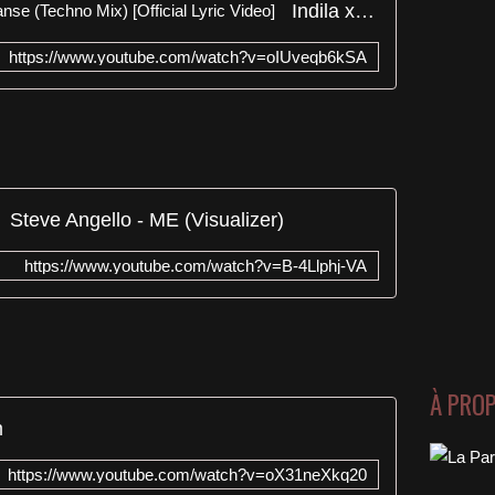
Indila x BENNETT - Dernière Danse (Techno Mix) [Official Lyric Video]
https://www.youtube.com/watch?v=oIUveqb6kSA
Steve Angello - ME (Visualizer)
https://www.youtube.com/watch?v=B-4Llphj-VA
À PRO
m
https://www.youtube.com/watch?v=oX31neXkq20