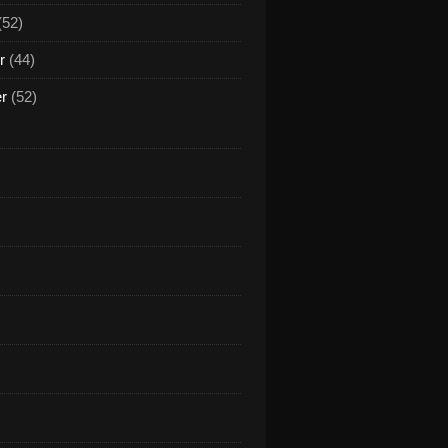
(52)
r
(44)
er
(52)
nda Wilson - Love Like This (Official Audio) #housemus