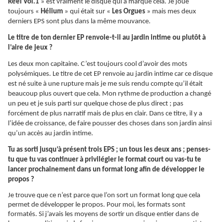
Réel Vol.1
» est vraiment le disque qui a marqué cela. Je joue
toujours «
Hélium
» qui était sur «
Les Orgues
» mais mes deux
derniers EPS sont plus dans la même mouvance.
Le titre de ton dernier EP renvoie-t-il au jardin intime ou plutôt à
l’aire de jeux ?
Les deux mon capitaine. C’est toujours cool d’avoir des mots
polysémiques. Le titre de cet EP renvoie au jardin intime car ce disque
est né suite à une rupture mais je me suis rendu compte qu’il était
beaucoup plus ouvert que cela. Mon rythme de production a changé
un peu et je suis parti sur quelque chose de plus direct ; pas
forcément de plus narratif mais de plus en clair. Dans ce titre, il y a
l’idée de croissance, de faire pousser des choses dans son jardin ainsi
qu’un accès au jardin intime.
Tu as sorti jusqu’à présent trois EPS ; un tous les deux ans ; penses-
tu que tu vas continuer à privilégier le format court ou vas-tu te
lancer prochainement dans un format long afin de développer le
propos ?
Je trouve que ce n’est parce que l’on sort un format long que cela
permet de développer le propos. Pour moi, les formats sont
formatés. Si j’avais les moyens de sortir un disque entier dans de