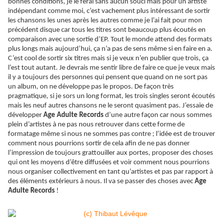
bonnes conditions, je le ferai sans aucun souci mais pour un artiste
indépendant comme moi, c’est vachement plus intéressant de sortir
les chansons les unes après les autres comme je l’ai fait pour mon
précédent disque car tous les titres sont beaucoup plus écoutés en
comparaison avec une sortie d’EP. Tout le monde attend des formats
plus longs mais aujourd’hui, ça n’a pas de sens même si en faire en a.
C’est cool de sortir six titres mais si je veux n’en publier que trois, ça
l’est tout autant. Je devrais me sentir libre de faire ce que je veux mais
il y a toujours des personnes qui pensent que quand on ne sort pas
un album, on ne développe pas le propos. De façon très
pragmatique, si je sors un long format, les trois singles seront écoutés
mais les neuf autres chansons ne le seront quasiment pas. J’essaie de
développer
Age Adulte Records
d’une autre façon car nous sommes
plein d’artistes à ne pas nous retrouver dans cette forme de
formatage même si nous ne sommes pas contre ; l’idée est de trouver
comment nous pourrions sortir de cela afin de ne pas donner
l’impression de toujours
grattouiller
aux portes, proposer des choses
qui ont les moyens d’être diffusées et voir comment nous pourrions
nous organiser collectivement en tant qu’artistes et pas par rapport à
des éléments extérieurs à nous. Il va se passer des choses avec
Age
Adulte Records
!