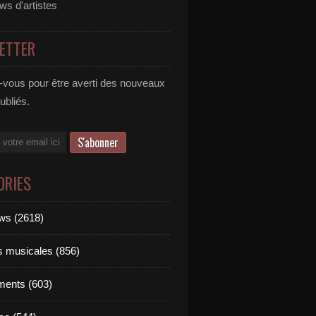
ews d'artistes
ETTER
vous pour être averti des nouveaux
publiés.
ORIES
ews (2618)
ts musicales (856)
ments (603)