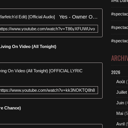
#Hit Dan
#spectac
Yes - Owner Of A Lonely Heart (farfetch'd Edit) [Official Audio]
#spectac
https://www.youtube.com/watch?v=T86yXFUWUvo
#spectac
Living On Video (All Tonight)
ARCHI
Poylow, Pa
2026
Août
(
https://www.youtube.com/watch?v=kk3NOKTQ8h8
Juillet
Juin
(
re Chance)
Mai
(5
Avril
(