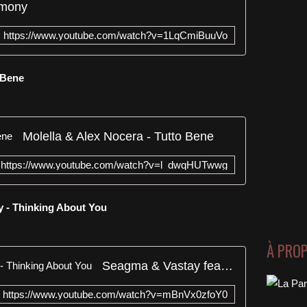
rmony
https://www.youtube.com/watch?v=1LqCmiBuuVo
o Bene
Molella & Alex Nocera - Tutto Bene
https://www.youtube.com/watch?v=l_dwqHUTwwg
y - Thinking About You
À PRO
Seagma & Vastay feat. Dauchy - Thinking About You
https://www.youtube.com/watch?v=mBnVx0zfoY0