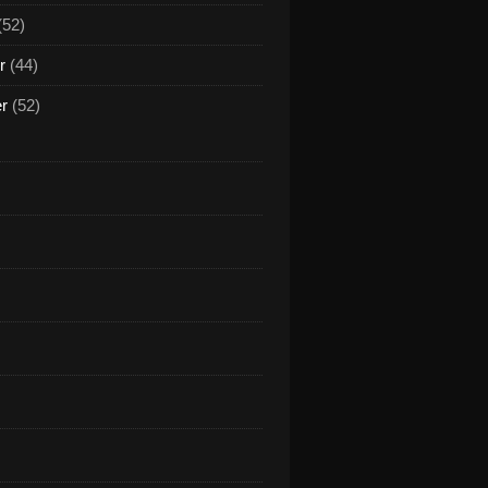
(52)
r
(44)
er
(52)