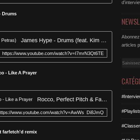
d'intervi
 - Drums
NEWSL
Abonnez-
James Hype - Drums (feat. Kim Petras)
articles 
https://www.youtube.com/watch?v=I7mrN3Qt6TE
Email
co - Like A Prayer
CATÉG
#Intervi
Rocco, Perfect Pitch & Fabiasco - Like a Prayer
#Playlis
https://www.youtube.com/watch?v=AwWs_Di8JmQ
#Classe
t farfetch'd remix