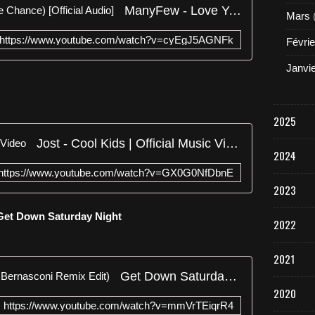
ManyFew - Love You (One More Chance) [Official Audio]
Mars
https://www.youtube.com/watch?v=cyEgJ5AGNFk
Févrie
Janvi
2025
Jost - Cool Kids | Official Music Video
2024
https://www.youtube.com/watch?v=GX0G0NfDbnE
2023
 Get Down Saturday Night
2022
2021
Get Down Saturday Night (Rico Bernasconi Remix Edit)
2020
https://www.youtube.com/watch?v=mmVrTEiqrR4