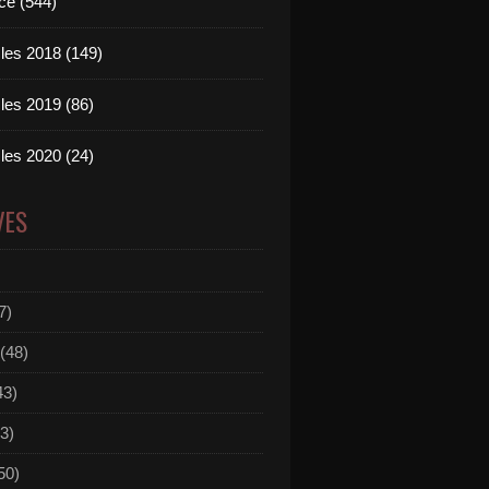
ce (544)
les 2018 (149)
les 2019 (86)
les 2020 (24)
VES
kito & Nito-Onna - Living On Video (All Tonight) [OFFI
7)
(48)
43)
3)
50)