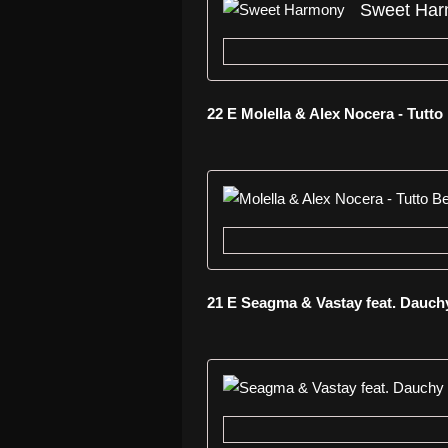
Sweet Ha
22 E Molella & Alex Nocera - Tutt
21 E Seagma & Vastay feat. Dauch