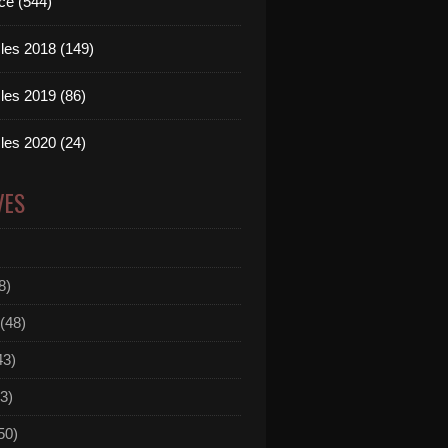
ce (544)
les 2018 (149)
les 2019 (86)
les 2020 (24)
VES
8)
(48)
43)
3)
50)