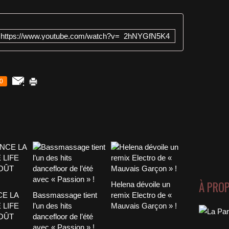
https://www.youtube.com/watch?v=_2hNYGfN5K4
0
À PRO
Helena dévoile un
CE LA
Bassmassage tient
remix Electro de «
 LIFE
l’un des hits
Mauvais Garçon » !
AOÛT
dancefloor de l’été
avec « Passion » !