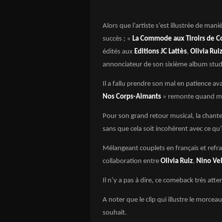
Alors que l’artiste s’est illustrée de ma
succès ; «
La Commode aux Tiroirs de C
édités aux
Editions JC Lattès
,
Olivia Rui
annonciateur de son sixième album stud
Il a fallu prendre son mal en patience a
Nos Corps-Aimants
» remonte quand m
Pour son grand retour musical, la chante
sans que cela soit incohérent avec ce qu’e
Mélangeant couplets en français et refr
collaboration entre
Olivia Ruiz
,
Nino Vel
Il n’y a pas à dire, ce comeback très atte
A noter que le clip qui illustre le morcea
souhait.