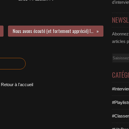
d'intervi
NEWSL
Nous avons écouté (et fortement apprécié) le nouvel album de De Palmas !
Abonnez-
articles 
Email
CATÉG
Retour à l'accueil
#Intervi
#Playlis
#Classe