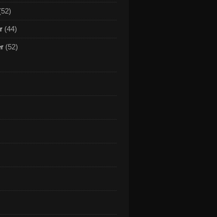
(52)
r
(44)
er
(52)