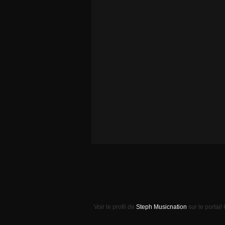
Voir le profil de
Steph Musicnation
sur le portail