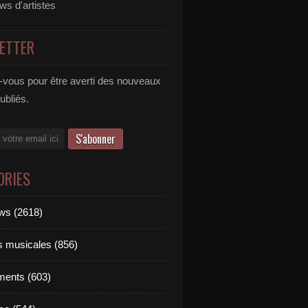
ews d'artistes
ETTER
vous pour être averti des nouveaux
publiés.
ORIES
ews (2618)
ts musicales (856)
ments (603)