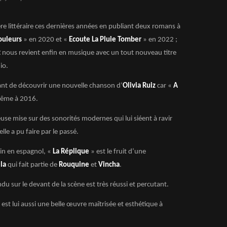
nière littéraire ces dernières années en publiant deux romans à
ouleurs
» en 2020 et «
Ecoute La Pluie Tomber
» en 2022 ;
z
nous revient enfin en musique avec un tout nouveau titre
io.
vant de découvrir une nouvelle chanson d’
Olivia Ruiz
car «
A
ême à 2016.
use mise sur des sonorités modernes qui lui siéent à ravir
lle a pu faire par le passé.
ain en espagnol, «
La Réplique
» est le fruit d’une
la
qui fait partie de
Rouquine
et
Vincha
.
ndu sur le devant de la scène est très réussi et percutant.
u est lui aussi une belle œuvre maîtrisée et esthétique à