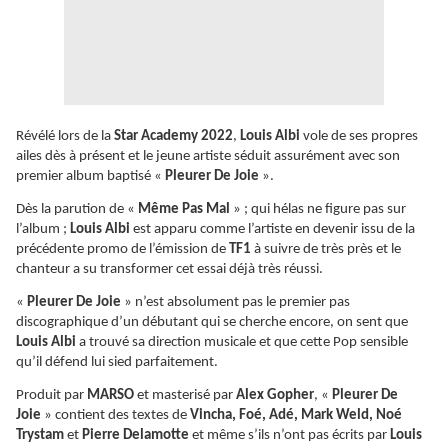
Révélé lors de la
Star Academy 2022
,
Louis Albi
vole de ses propres
ailes dès à présent et le jeune artiste séduit assurément avec son
premier album baptisé «
Pleurer De Joie
».
Dès la parution de «
Même Pas Mal
» ; qui hélas ne figure pas sur
l’album ;
Louis Albi
est apparu comme l’artiste en devenir issu de la
précédente promo de l’émission de
TF1
à suivre de très près et le
chanteur a su transformer cet essai déjà très réussi.
«
Pleurer De Joie
» n’est absolument pas le premier pas
discographique d’un débutant qui se cherche encore, on sent que
Louis Albi
a trouvé sa direction musicale et que cette Pop sensible
qu’il défend lui sied parfaitement.
Produit par
MARSO
et masterisé par
Alex Gopher
, «
Pleurer De
Joie
» contient des textes de
Vincha, Foé, Adé, Mark Weld, Noé
Trystam
et
Pierre Delamotte
et même s’ils n’ont pas écrits par
Louis