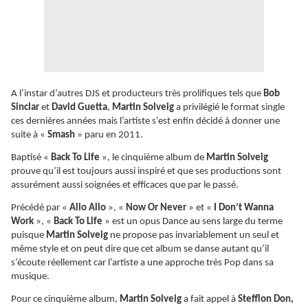
A l’instar d’autres DJS et producteurs très prolifiques tels que
Bob
Sinclar
et
David Guetta
,
Martin Solveig
a privilégié le format single
ces dernières années mais l’artiste s’est enfin décidé à donner une
suite à «
Smash
» paru en 2011.
Baptisé «
Back To Life
», le cinquième album de
Martin Solveig
prouve qu’il est toujours aussi inspiré et que ses productions sont
assurément aussi soignées et efficaces que par le passé.
Précédé par «
Allo Allo
», «
Now Or Never
» et «
I Don’t Wanna
Work
», «
Back To Life
» est un opus Dance au sens large du terme
puisque
Martin Solveig
ne propose pas invariablement un seul et
même style et on peut dire que cet album se danse autant qu’il
s’écoute réellement car l’artiste a une approche très Pop dans sa
musique.
Pour ce cinquième album,
Martin Solveig
a fait appel à
Stefflon Don,