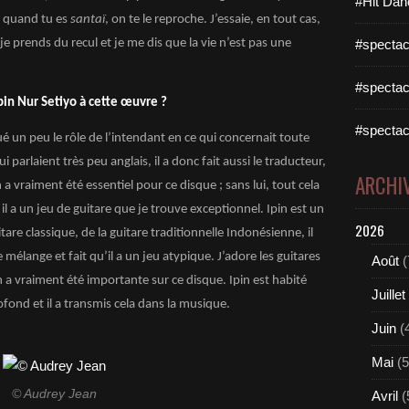
#Hit Dan
e quand tu es
santaï
, on te le reproche. J’essaie, en tout cas,
 je prends du recul et je me dis que la vie n’est pas une
#spectac
#spectac
pin Nur Setiyo à cette œuvre ?
#spectac
 joué un peu le rôle de l’intendant en ce qui concernait toute
ui parlaient très peu anglais, il a donc fait aussi le traducteur,
ARCHI
n a vraiment été essentiel pour ce disque ; sans lui, tout cela
il a un jeu de guitare que je trouve exceptionnel. Ipin est un
2026
uitare classique, de la guitare traditionnelle Indonésienne, il
 mélange et fait qu’il a un jeu atypique. J’adore les guitares
Août
(
n a vraiment été importante sur ce disque. Ipin est habité
Juillet
ofond et il a transmis cela dans la musique.
Juin
(
Mai
(5
© Audrey Jean
Avril
(