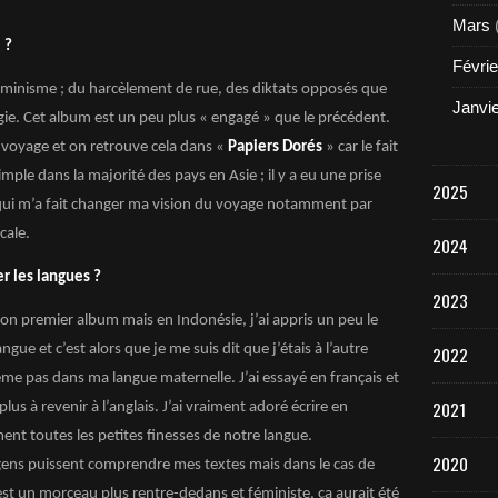
Mars
 ?
Févrie
éminisme ; du harcèlement de rue, des diktats opposés que
Janvi
ogie. Cet album est un peu plus « engagé » que le précédent.
voyage et on retrouve cela dans «
Papiers Dorés
» car le fait
ple dans la majorité des pays en Asie ; il y a eu une prise
2025
ui m’a fait changer ma vision du voyage notamment par
cale.
2024
er les langues ?
2023
mon premier album mais en Indonésie, j’ai appris un peu le
ngue et c’est alors que je me suis dit que j’étais à l’autre
2022
e pas dans ma langue maternelle. J’ai essayé en français et
2021
 plus à revenir à l’anglais. J’ai vraiment adoré écrire en
ent toutes les petites finesses de notre langue.
2020
gens puissent comprendre mes textes mais dans le cas de
 est un morceau plus rentre-dedans et féministe, ça aurait été