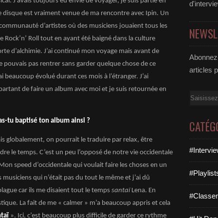
cal. J’avais toujours eu envie de voyager, je suis partie en
d'intervi
de disque est vraiment venue de ma rencontre avec Ipin. Un
e communauté d’artistes où des musiciens jouaient tous les
NEWSL
 le Rock’n’ Roll tout en ayant été baigné dans la culture
orte d’alchimie. J’ai continué mon voyage mais avant de
Abonnez-
 ne pouvais pas rentrer sans garder quelque chose de ce
articles 
’ai beaucoup évolué durant ces mois à l’étranger. J’ai
t partant de faire un album avec moi et je suis retournée en
Email
as-tu baptisé ton album ainsi ?
CATÉG
 globalement, on pourrait le traduire par relax, être
#Intervi
re le temps. C’est un peu l’opposé de notre vie occidentale
. Mon speed d’occidentale qui voulait faire les choses en un
#Playlis
musiciens qui n’était pas du tout le même et j’ai dû
lague car ils me disaient tout le temps
santaï
Lena. En
#Classe
astique. La fait de me « calmer » m’a beaucoup appris et cela
taï
». Ici, c’est beaucoup plus difficile de garder ce rythme