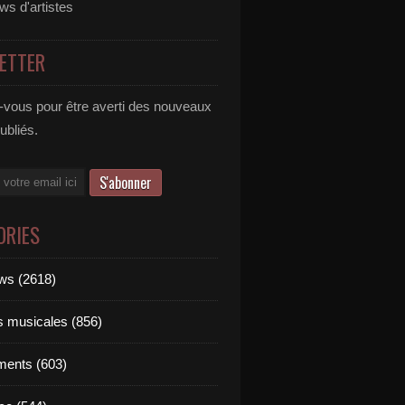
ews d'artistes
ETTER
vous pour être averti des nouveaux
publiés.
ORIES
ews (2618)
ts musicales (856)
ments (603)