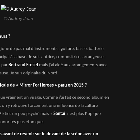
© Audrey Jean
eurs ?
e joue de pas mal d’instruments ; guitare, basse, batterie,
cipal à la base. Je suis autrice, compositrice, arrangeuse ;
é par
Bertrand Fresel
mais j’ai aidé aux arrangements avec
euse. Je suis originaire du Nord.
usicale de « Mirror For Heroes » paru en 2015 ?
ue vraiment un virage. Comme j’ai fait ce second album en
 on y retrouve forcément une influence de la culture
Sixties un peu psyché mais «
Santaï
» est plus Pop que
sonorités plus ethniques.
 avant de revenir sur le devant de la scène avec un