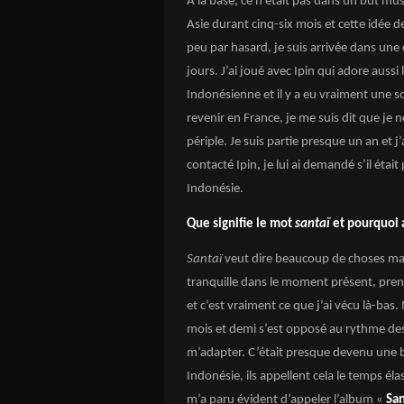
A la base, ce n’était pas dans un but musi
Asie durant cinq-six mois et cette idée 
peu par hasard, je suis arrivée dans un
jours. J’ai joué avec Ipin qui adore aussi
Indonésienne et il y a eu vraiment une s
revenir en France, je me suis dit que je
périple. Je suis partie presque un an et j
contacté Ipin, je lui ai demandé s’il étai
Indonésie.
Que signifie le mot
santaï
et pourquoi 
Santaï
veut dire beaucoup de choses mais
tranquille dans le moment présent, prend
et c’est vraiment ce que j’ai vécu là-bas
mois et demi s’est opposé au rythme des 
m’adapter. C’était presque devenu une b
Indonésie, ils appellent cela le temps él
m’a paru évident d’appeler l’album «
San