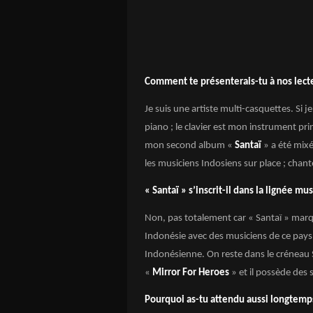
Comment te présenterais-tu à nos lect
Je suis une artiste multi-casquettes. Si j
piano ; le clavier est mon instrument prin
mon second album «
Santaï
» a été mix
les musiciens Indosiens sur place ; chant
« Santaï » s’inscrit-il dans la lignée m
Non, pas totalement car « Santaï » marq
Indonésie avec des musiciens de ce pays,
Indonésienne. On reste dans le créneau 
«
Mirror For Heroes
» et il possède des 
Pourquoi as-tu attendu aussi longtemps