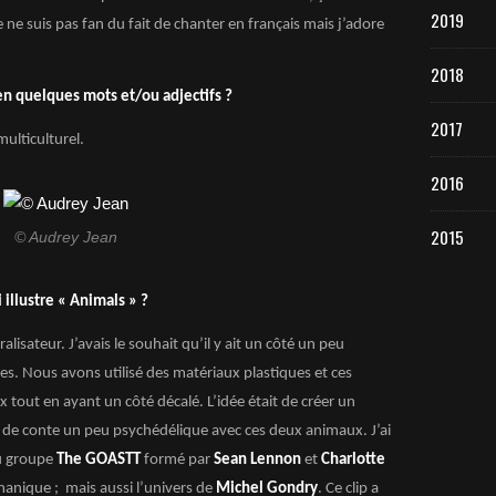
2019
e suis pas fan du fait de chanter en français mais j’adore
2018
n quelques mots et/ou adjectifs ?
2017
multiculturel.
2016
2015
© Audrey Jean
 illustre « Animals » ?
alisateur. J’avais le souhait qu’il y ait un côté un peu
ges. Nous avons utilisé des matériaux plastiques et ces
x tout en ayant un côté décalé. L’idée était de créer un
e de conte un peu psychédélique avec ces deux animaux. J’ai
u groupe
The GOASTT
formé par
Sean Lennon
et
Charlotte
manique ; mais aussi l’univers de
Michel Gondry
. Ce clip a