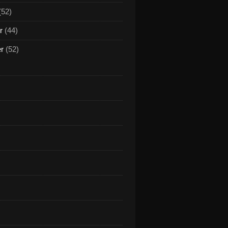
(52)
r
(44)
er
(52)