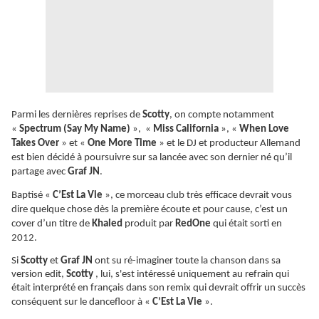
Parmi les dernières reprises de
Scotty
, on compte notamment
«
Spectrum (Say My Name)
», «
Miss California
», «
When Love
Takes Over
» et «
One More Time
» et le DJ et producteur Allemand
est bien décidé à poursuivre sur sa lancée avec son dernier né qu’il
partage avec
Graf JN
.
Baptisé «
C’Est La Vie
», ce morceau club très efficace devrait vous
dire quelque chose dès la première écoute et pour cause, c’est un
cover d’un titre de
Khaled
produit par
RedOne
qui était sorti en
2012.
Si
Scotty
et
Graf JN
ont su
ré-imaginer
toute la chanson dans sa
version edit,
Scotty
, lui,
s'est intéressé uniquement au refrain qui
était interprété en français dans son remix qui devrait offrir un succès
conséquent sur le dancefloor à
«
C’Est La Vie
»
.