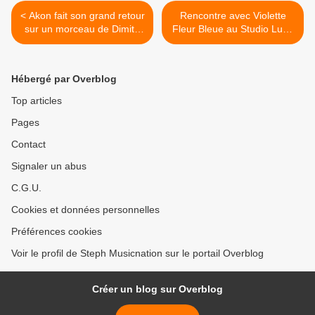
< Akon fait son grand retour
Rencontre avec Violette
sur un morceau de Dimitri
Fleur Bleue au Studio Luna
Vegas & Like Mike !
Rossa afin d’en apprendre
plus sur son second EP ! >
Hébergé par Overblog
Top articles
Pages
Contact
Signaler un abus
C.G.U.
Cookies et données personnelles
Préférences cookies
Voir le profil de Steph Musicnation sur le portail Overblog
Créer un blog sur Overblog