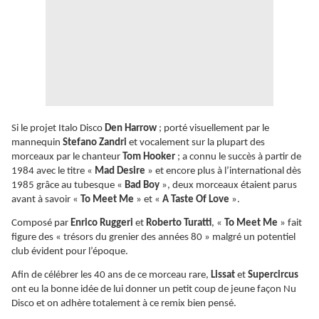
Si le projet Italo Disco
Den Harrow
; porté visuellement par le
mannequin
Stefano Zandri
et vocalement sur la plupart des
morceaux par le chanteur
Tom Hooker
; a connu le succès à partir de
1984 avec le titre «
Mad Desire
» et encore plus à l’international dès
1985 grâce au tubesque «
Bad Boy
», deux morceaux étaient parus
avant à savoir «
To Meet Me
» et «
A Taste Of Love
».
Composé par
Enrico Ruggeri
et
Roberto Turatti
, «
To Meet Me
» fait
figure des « trésors du grenier des années 80 » malgré un potentiel
club évident pour l’époque.
Afin de célébrer les 40 ans de ce morceau rare,
Lissat
et
Supercircus
ont eu la bonne idée de lui donner un petit coup de jeune façon Nu
Disco et on adhère totalement à ce remix bien pensé.