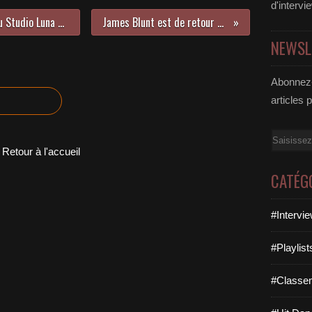
d'intervi
Rencontre avec Marie Colomera au Studio Luna Rossa à l’occasion de la parution de « Farniente » !
James Blunt est de retour avec l’excellent « Beside You » !
NEWSL
Abonnez-
articles 
Email
Retour à l'accueil
CATÉG
#Intervi
#Playlis
#Classe