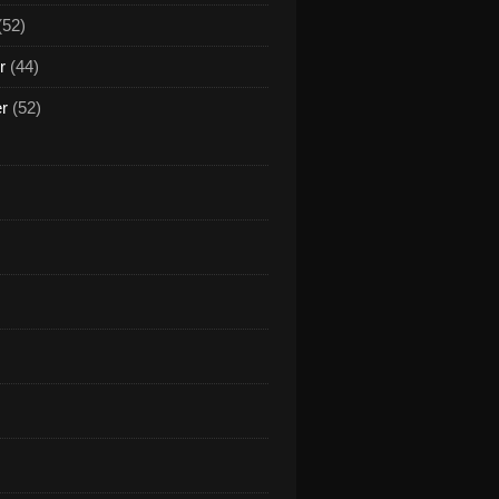
(52)
r
(44)
er
(52)