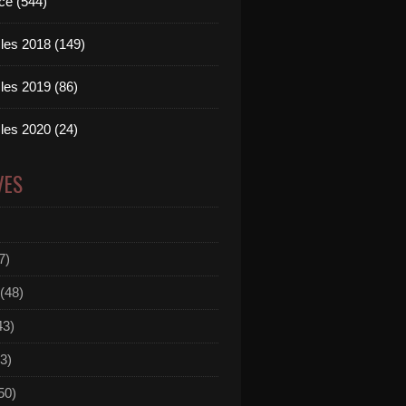
ce (544)
les 2018 (149)
les 2019 (86)
les 2020 (24)
VES
7)
(48)
43)
3)
50)