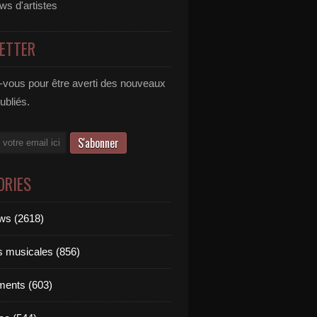
ews d'artistes
ETTER
vous pour être averti des nouveaux
publiés.
ORIES
ews (2618)
ts musicales (856)
ments (603)