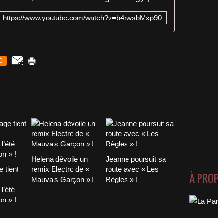
https://www.youtube.com/watch?v=b4rwsbMxp90
0
Helena dévoile un
Jeanne poursuit sa
 tient
remix Electro de «
route avec « Les
À PRO
Mauvais Garçon » !
Règles » !
l’été
n » !