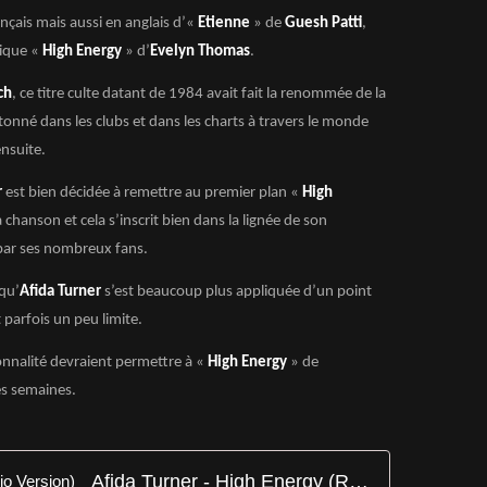
ançais mais aussi en anglais d’«
Etienne
» de
Guesh Patti
,
ique «
High Energy
» d’
Evelyn Thomas
.
ch
, ce titre culte datant de 1984 avait fait la renommée de la
tonné dans les clubs et dans les charts à travers le monde
nsuite.
r
est bien décidée à remettre au premier plan «
High
chanson et cela s’inscrit bien dans la lignée de son
é par ses nombreux fans.
qu’
Afida Turner
s’est beaucoup plus appliquée d’un point
 parfois un peu limite.
onnalité devraient permettre à «
High Energy
» de
es semaines.
Afida Turner - High Energy (Radio Version)