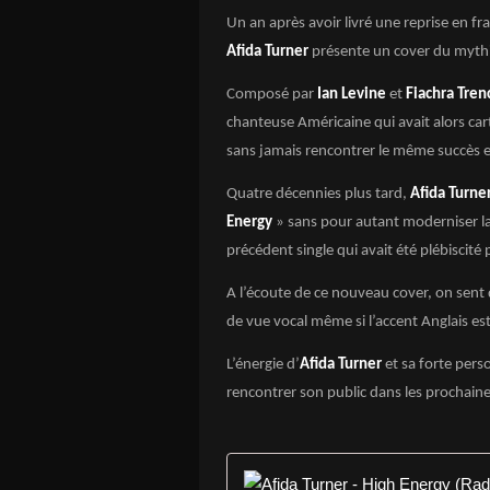
Un an après avoir livré une reprise en fr
Afida Turner
présente un cover du myth
Composé par
Ian Levine
et
Fiachra Tren
chanteuse Américaine qui avait alors car
sans jamais rencontrer le même succès e
Quatre décennies plus tard,
Afida Turne
Energy
» sans pour autant moderniser la 
précédent single qui avait été plébiscit
A l’écoute de ce nouveau cover, on sent 
de vue vocal même si l’accent Anglais est
L’énergie d’
Afida Turner
et sa forte pers
rencontrer son public dans les prochain