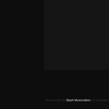
Voir le profil de
Steph Musicnation
sur le portail