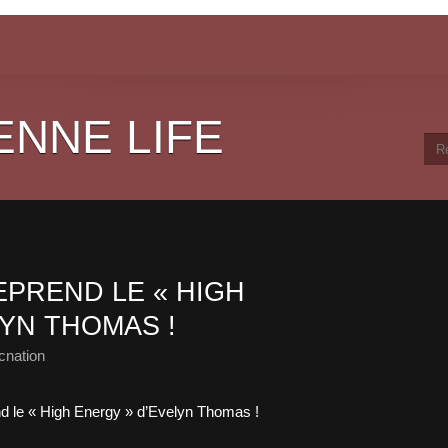
ENNE LIFE
EPREND LE « HIGH
YN THOMAS !
cnation