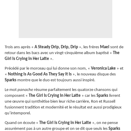
Trois ans après «
A Steady Drip, Drip, Drip
», les frères
Mael
sont de
retour dans les bacs avec un vingt-cinquième album baptisé «
The
Girl Is Crying In Her Latte
».
Précédé par le morceau qui lui donne son nom, «
Veronica Lake
» et
«
Nothing Is As Good As They Say It Is
», le nouveau disque des
Sparks
montre que le duo est toujours aussi inspiré.
Le mot
panache
résume parfaitement les quatorze chansons qui
composent «
The Girl Is Crying In Her Latte
» car les
Sparks
livrent
une œuvre qui synthétise bien leur riche carrière, Ron et Russell
fusionnent tradition et modernité et le résultat est aussi prodigieux
qu’intemporel.
Quand on écoute «
The Girl Is Crying In Her Latte
», on ne pense
assurément pas à un autre groupe et on se dit que seuls les
Sparks