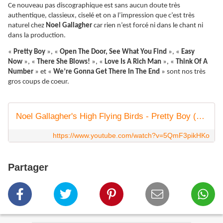
Ce nouveau pas discographique est sans aucun doute très
authentique, classieux, ciselé et on a l’impression que c’est très
naturel chez
Noel Gallagher
car rien n’est forcé ni dans le chant ni
dans la production.
«
Pretty Boy
», «
Open The Door, See What You Find
», «
Easy
Now
», «
There She Blows!
», «
Love Is A Rich Man
», «
Think Of A
Number
» et «
We’re Gonna Get There In The End
» sont nos très
gros coups de coeur.
Noel Gallagher's High Flying Birds - Pretty Boy (Official Lyric Video)
https://www.youtube.com/watch?v=5QmF3pikHKo
Partager