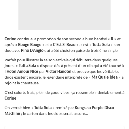
Corine
continue la promotion de son second album baptisé «
R
» et
après «
Bouge Bouge
» et «
C’Est Si Beau
», c’est «
Tutta Sola
» son
duo avec
Pino D’Angiò
qui a été choisi en guise de troisième single.
Parfait pour illustrer la saison estivale qui débutera dans quelques
jours, «
Tutta Sola
» dispose dès à présent d’un clip qui a été tourné à
l’
Hôtel Amour Nice
par
Victor Hanotel
et preuve que les véritables
duos existent encore, le légendaire interprète de «
Ma Quale Idea
» a
rejoint la chanteuse.
C’est coloré, frais, plein de good vibes, ça ressemble indéniablement à
Corine
.
On verrait bien «
Tutta Sola
» remixé par
Kungs
ou
Purple Disco
Machine
; le carton dans les clubs serait assuré…